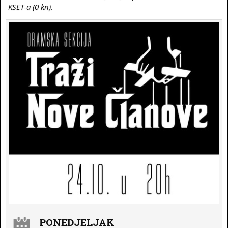
KSET-a (0 kn).
PONEDJELJAK