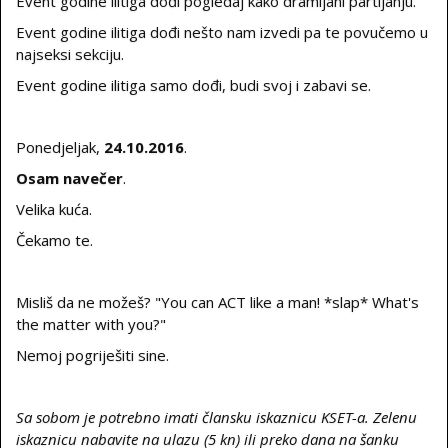
Event godine ilitiga dođi pogledaj kako dramljani partijanju.
Event godine ilitiga dođi nešto nam izvedi pa te povučemo u
najseksi sekciju.
Event godine ilitiga samo dođi, budi svoj i zabavi se.
Ponedjeljak,
24.10.2016
.
Osam
navečer
.
Velika kuća.
Čekamo te.
Misliš da ne možeš? "You can ACT like a man! *slap* What's
the matter with you?"
Nemoj pogriješiti sine.
Sa sobom je potrebno imati člansku iskaznicu KSET-a. Zelenu
iskaznicu nabavite na ulazu (5 kn) ili preko dana na šanku