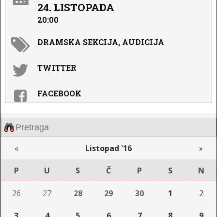
24. LISTOPADA
20:00
DRAMSKA SEKCIJA, AUDICIJA
TWITTER
FACEBOOK
«
Listopad '16
»
P
U
S
Č
P
S
N
26
27
28
29
30
1
2
3
4
5
6
7
8
9