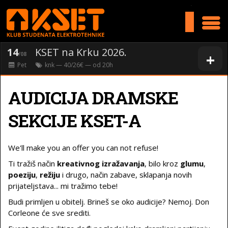
>
14
KSET na Krku 2026.
+
/08
Pet
knk
— 40/26€ — od
20
h
AUDICIJA DRAMSKE
SEKCIJE KSET-A
We'll make you an offer you can not refuse!
Ti tražiš način
kreativnog
izražavanja
, bilo kroz
glumu
,
poeziju
,
režiju
i drugo, način zabave, sklapanja novih
prijateljstava... mi tražimo tebe!
Budi primljen u obitelj. Brineš se oko audicije? Nemoj. Don
Corleone će sve srediti.