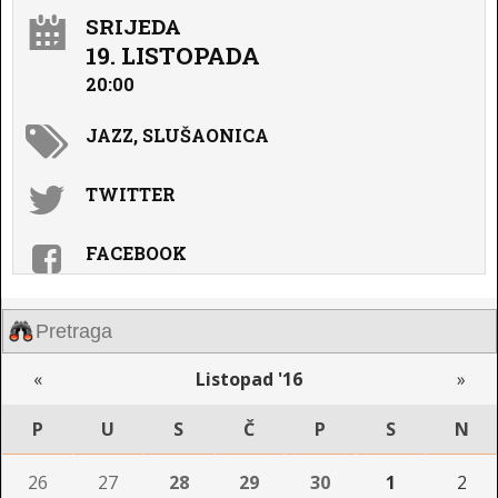
SRIJEDA
19. LISTOPADA
20:00
JAZZ, SLUŠAONICA
TWITTER
FACEBOOK
«
Listopad '16
»
P
U
S
Č
P
S
N
26
27
28
29
30
1
2