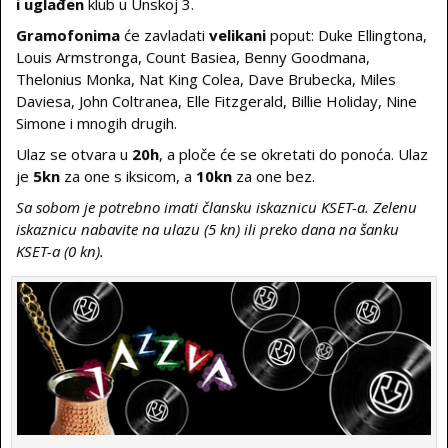
i uglađen
klub u Unskoj 3.
Gramofonima
će zavladati
velikani
poput: Duke Ellingtona,
Louis Armstronga, Count Basiea, Benny Goodmana,
Thelonius Monka, Nat King Colea, Dave Brubecka, Miles
Daviesa, John Coltranea, Elle Fitzgerald, Billie Holiday, Nine
Simone i mnogih drugih.
Ulaz se otvara u
20h
, a ploče će se okretati do ponoća. Ulaz
je
5kn
za one s iksicom, a
10kn
za one bez.
Sa sobom je potrebno imati člansku iskaznicu KSET-a. Zelenu
iskaznicu nabavite na ulazu (5 kn) ili preko dana na šanku
KSET-a (0 kn).