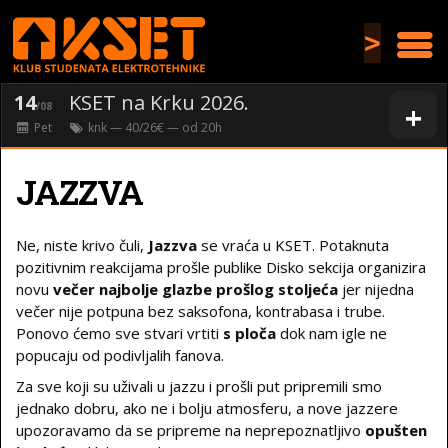
>
14
KSET na Krku 2026.
+
/08
Pet
knk
— 40/26€ — od
20
h
JAZZVA
Ne, niste krivo čuli,
Jazzva
se vraća u KSET. Potaknuta
pozitivnim reakcijama prošle publike Disko sekcija organizira
novu
večer najbolje glazbe prošlog stoljeća
jer nijedna
večer nije potpuna bez saksofona, kontrabasa i trube.
Ponovo ćemo sve stvari vrtiti
s ploča
dok nam igle ne
popucaju od podivljalih fanova.
Za sve koji su uživali u jazzu i prošli put pripremili smo
jednako dobru, ako ne i bolju atmosferu, a nove jazzere
upozoravamo da se pripreme na neprepoznatljivo
opušten