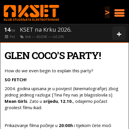
>
14
KSET na Krku 2026.
+
/08
Pet
knk
— 40/26€ — od
20
h
GLEN COCO'S PARTY!
How do we even begin to explain this party?
SO FETCH!
2004. godina upisana je u povijest (kinematografije) zbog
jednog jedinog razloga: [Tina Fey nas je blagoslovila s]
Mean Girls
. Zato u
srijedu
,
12.10.
, odajemo počast
groolest filmu ikad.
Prikazivanje filma počinje u
20:00h
i tijekom ćete moći