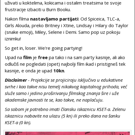
uživati u koktelima, kokicama i ostalim treatsima te svoje
frustracije izbaciti u Burn Booku.
Nakon filma
nastavljamo
partijati
: Od Spiceica, TLC-a,
Girls Alouda, preko Britney i Xtine, Lindsay i Hilary do Taylor
(snake emoji), Miley, Selene i Demi. Samo pop uz pokoju
iznimku!
So get in, loser. We're going partying!
Upad na
film
je
free
pa tako i na sam party kasnije, ali ako
odlučiš ne pogledati (opet) najbolji film ikad i pristigneš tek
kasnije, e onda je upad
10kn
.
Disclaimer
- Projekcije se projiciraju isključivo u edukativne
svrhe i kao takve nisu temelj nikakvog kapitalnog prihoda, već
služe samo i jedino proširivanju filmskog znanja šire i uže
akademske javnosti te se, kao takve, ne naplaćuju.
Sa sobom je potrebno imati člansku iskaznicu KSET-a. Zelenu
iskaznicu nabavite na ulazu (5 kn) ili preko dana na šanku
KSET-a (0 kn).