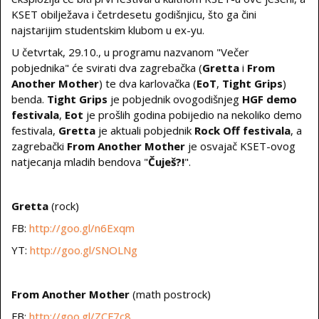
KSET obilježava i četrdesetu godišnjicu, što ga čini
najstarijim studentskim klubom u ex-yu.
U četvrtak, 29.10., u programu nazvanom "Večer
pobjednika" će svirati dva zagrebačka (
Gretta
i
From
Another Mother
) te dva karlovačka (
EoT
,
Tight Grips
)
benda.
Tight Grips
je pobjednik ovogodišnjeg
HGF demo
festivala
,
Eot
je prošlih godina pobijedio na nekoliko demo
festivala,
Gretta
je aktuali pobjednik
Rock Off festivala
, a
zagrebački
From Another Mother
je osvajač KSET-ovog
natjecanja mladih bendova "
Čuješ?!
".
Gretta
(rock)
FB:
http://goo.gl/n6Exqm
YT:
http://goo.gl/SNOLNg
From Another Mother
(math postrock)
FB:
http://goo.gl/ZCF7c8