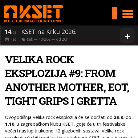
>
14
KSET na Krku 2026.
+
/08
Pet
knk
— 40/26€ — od
20
h
VELIKA ROCK
EKSPLOZIJA #9: FROM
ANOTHER MOTHER, EOT,
TIGHT GRIPS I GRETTA
Ovogodišnja Velika rock eksplozija će se održati od
29.9.
do
1.10
. u zagrebačkom klubu KSET, gdje će u tri festivalske
večeri nastupiti ukupno 12 glazbenih sastava. Velika rock
eksplozija će biti prvi festival u kultnom KSET-u ove jeseni, a