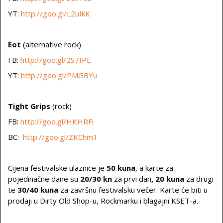
YT:
http://goo.gl/L2uIkK
Eot
(alternative rock)
FB:
http://goo.gl/2S7IPE
YT:
http://goo.gl/PMGBYu
Tight Grips
(rock)
FB:
http://goo.gl/HKHRFi
BC:
http://goo.gl/ZKChm1
Cijena festivalske ulaznice je
50 kuna
, a karte za
pojedinačne dane su
20/30 kn
za prvi dan
, 20 kuna
za drugi
te
30/40 kuna
za završnu festivalsku večer. Karte će biti u
prodaji u Dirty Old Shop-u, Rockmarku i blagajni KSET-a.