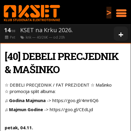
>
14
KSET na Krku 2026.
+
/08
Pet
knk
— 40/26€ — od
20
h
[40] DEBELI PRECJEDNIK
& MAŠINKO
☆ DEBELI PRECJEDNIK / FAT PREZIDENT ☆ Mašinko
☆ promocija split albuma:
♫
Godina Majmuna
-> https://goo.gl/4mr6Q6
♫
Majmun Godine
-> https://goo.gl/CEdLjd
petak, 04.11.