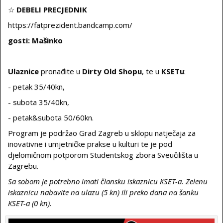
☆
DEBELI PRECJEDNIK
https://fatprezident.bandcamp.com/
gosti: Mašinko
Ulaznice
pronađite u
Dirty Old Shopu
, te u
KSETu
:
- petak 35/40kn,
- subota 35/40kn,
- petak&subota 50/60kn.
Program je podržao Grad Zagreb u sklopu natječaja za
inovativne i umjetničke prakse u kulturi te je pod
djelomičnom potporom Studentskog zbora Sveučilišta u
Zagrebu.
Sa sobom je potrebno imati člansku iskaznicu KSET-a. Zelenu
iskaznicu nabavite na ulazu (5 kn) ili preko dana na šanku
KSET-a (0 kn).