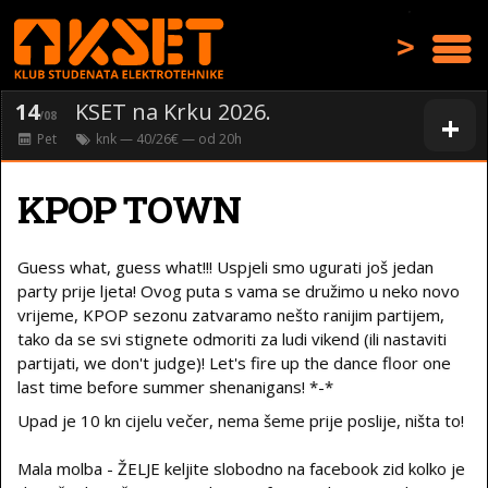
>
14
KSET na Krku 2026.
+
/08
Pet
knk
— 40/26€ — od
20
h
KPOP TOWN
Guess what, guess what!!! Uspjeli smo ugurati još jedan
party prije ljeta! Ovog puta s vama se družimo u neko novo
vrijeme, KPOP sezonu zatvaramo nešto ranijim partijem,
tako da se svi stignete odmoriti za ludi vikend (ili nastaviti
partijati, we don't judge)! Let's fire up the dance floor one
last time before summer shenanigans! *-*
Upad je 10 kn cijelu večer, nema šeme prije poslije, ništa to!
Mala molba - ŽELJE keljite slobodno na facebook zid kolko je