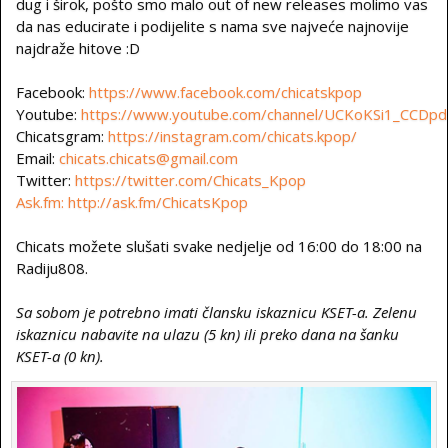
dug i širok, pošto smo malo out of new releases molimo vas
da nas educirate i podijelite s nama sve najveće najnovije
najdraže hitove :D
Facebook:
https://www.facebook.com/chicatskpop
Youtube:
https://www.youtube.com/channel/UCKoKSi1_CCDpd
Chicatsgram:
https://instagram.com/chicats.kpop/
Email:
chicats.chicats@gmail.com
Twitter:
https://twitter.com/Chicats_Kpop
Ask.fm:
http://ask.fm/ChicatsKpop
Chicats možete slušati svake nedjelje od 16:00 do 18:00 na
Radiju808.
Sa sobom je potrebno imati člansku iskaznicu KSET-a. Zelenu
iskaznicu nabavite na ulazu (5 kn) ili preko dana na šanku
KSET-a (0 kn).