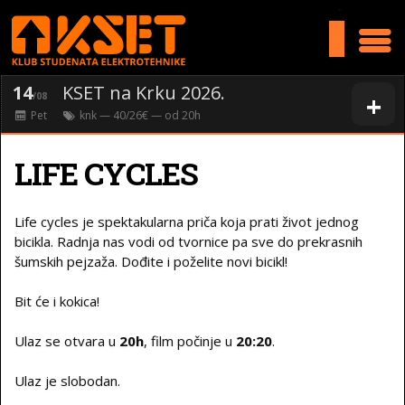
>
14
KSET na Krku 2026.
+
/08
Pet
knk
— 40/26€ — od
20
h
LIFE CYCLES
Life cycles je spektakularna priča koja prati život jednog
bicikla. Radnja nas vodi od tvornice pa sve do prekrasnih
šumskih pejzaža. Dođite i poželite novi bicikl!
Bit će i kokica!
Ulaz se otvara u
20h
, film počinje u
20:20
.
Ulaz je slobodan.