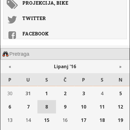
PROJEKCIJA, BIKE
TWITTER
FACEBOOK
«
Lipanj '16
»
P
U
S
Č
P
S
N
30
31
1
2
3
4
5
6
7
8
9
10
11
12
13
14
15
16
17
18
19