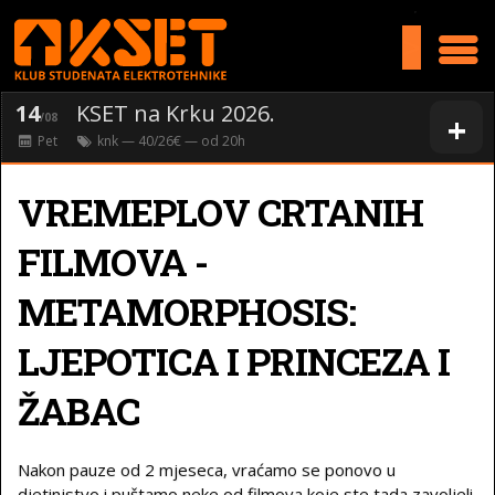
>
14
KSET na Krku 2026.
+
/08
Pet
knk
— 40/26€ — od
20
h
VREMEPLOV CRTANIH
FILMOVA -
METAMORPHOSIS:
LJEPOTICA I PRINCEZA I
ŽABAC
Nakon pauze od 2 mjeseca, vraćamo se ponovo u
djetinjstvo i puštamo neke od filmova koje ste tada zavoljeli,