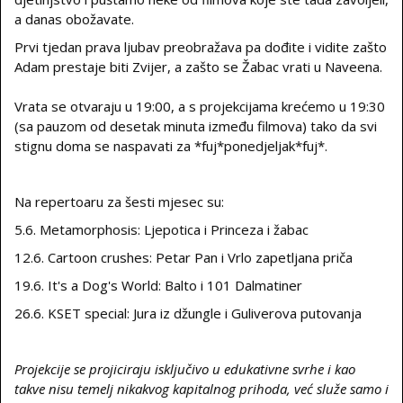
a danas obožavate.
Prvi tjedan prava ljubav preobražava pa dođite i vidite zašto
Adam prestaje biti Zvijer, a zašto se Žabac vrati u Naveena.
Vrata se otvaraju u 19:00, a s projekcijama krećemo u 19:30
(sa pauzom od desetak minuta između filmova) tako da svi
stignu doma se naspavati za *fuj*ponedjeljak*fuj*.
Na repertoaru za šesti mjesec su:
5.6. Metamorphosis: Ljepotica i Princeza i žabac
12.6. Cartoon crushes: Petar Pan i Vrlo zapetljana priča
19.6. It's a Dog's World: Balto i 101 Dalmatiner
26.6. KSET special: Jura iz džungle i Guliverova putovanja
Projekcije se projiciraju isključivo u edukativne svrhe i kao
takve nisu temelj nikakvog kapitalnog prihoda, već služe samo i