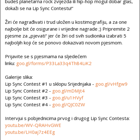
budeš planetarna rock zvijezda ili hip-hop mogul dobar glas,
dokaži se na Lip Sync Contestu!“
Žiri će nagrađivati i trud uložen u kostimografiju, a za one
najbolje bit će osigurane i vrijedne nagrade ;) Pripremite 2
pjesme za „pjevati“ jer će žiri od svih sudionika izabrati 5
najboljih koji će se ponovo dokazivati novom pjesmom.
Prijavite se s pjesmama na sljedećem
linku:
goo.gl/forms/P33La33q4Th84LiK2
Galerije slika:
Lip Sync Contest #1 u sklopu Srijednjaka -
goo.gl/vHfgw9
Lip Sync Contest #2 -
goo.gl/mDMjt4
Lip Sync Contest #3 -
goo.gl/u1HVyf
Lip Sync Contest #4 -
goo.gl/QJC0ZW
Intervjui s pobjednicima prvog i drugog Lip Sync Contesta:
youtu.be/WV-QRAHvGWE
youtu.be/LH0aj7z4EEg