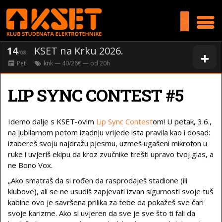
>
14
KSET na Krku 2026.
+
/08
Pet
knk
— 40/26€ — od
20
h
LIP SYNC CONTEST #5
Idemo dalje s KSET-ovim
Lip Sync Contest
om! U petak, 3.6.,
na jubilarnom petom izadnju vrijede ista pravila kao i dosad:
izabereš svoju najdražu pjesmu, uzmeš ugašeni mikrofon u
ruke i uvjeriš ekipu da kroz zvučnike trešti upravo tvoj glas, a
ne Bono Vox.
„Ako smatraš da si rođen da rasprodaješ stadione (ili
klubove), ali se ne usudiš zapjevati izvan sigurnosti svoje tuš
kabine ovo je savršena prilika za tebe da pokažeš sve čari
svoje karizme. Ako si uvjeren da sve je sve što ti fali da