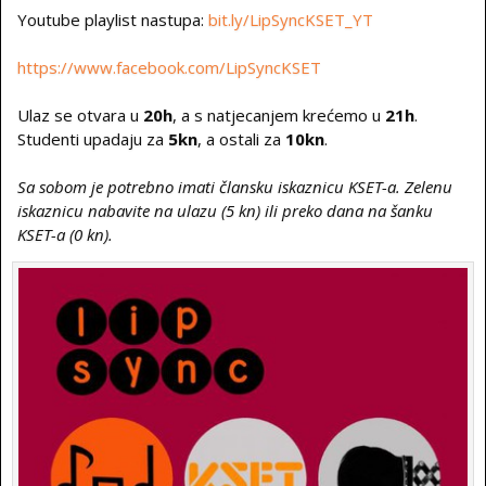
Youtube playlist nastupa:
bit.ly/LipSyncKSET_YT
https://www.facebook.com/LipSyncKSET
Ulaz se otvara u
20h
, a s natjecanjem krećemo u
21h
.
Studenti upadaju za
5kn
, a ostali za
10kn
.
Sa sobom je potrebno imati člansku iskaznicu KSET-a. Zelenu
iskaznicu nabavite na ulazu (5 kn) ili preko dana na šanku
KSET-a (0 kn).