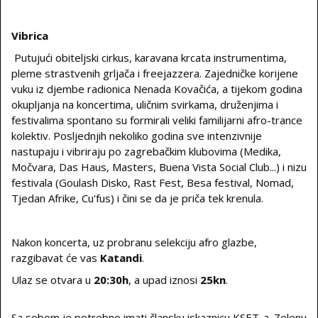
Vibrica
Putujući obiteljski cirkus, karavana krcata instrumentima,
pleme strastvenih grljača i freejazzera. Zajedničke korijene
vuku iz djembe radionica Nenada Kovačića, a tijekom godina
okupljanja na koncertima, uličnim svirkama, druženjima i
festivalima spontano su formirali veliki familijarni afro-trance
kolektiv. Posljednjih nekoliko godina sve intenzivnije
nastupaju i vibriraju po zagrebačkim klubovima (Medika,
Močvara, Das Haus, Masters, Buena Vista Social Club...) i nizu
festivala (Goulash Disko, Rast Fest, Besa festival, Nomad,
Tjedan Afrike, Cu'fus) i čini se da je priča tek krenula.
Nakon koncerta, uz probranu selekciju afro glazbe,
razgibavat će vas
Katandi
.
Ulaz se otvara u
20:30h
, a upad iznosi
25kn
.
Sa sobom je potrebno imati člansku iskaznicu KSET-a. Zelenu