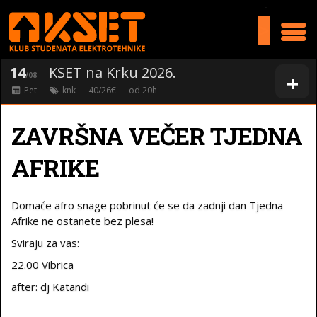
>
14
KSET na Krku 2026.
+
/08
Pet
knk
— 40/26€ — od
20
h
ZAVRŠNA VEČER TJEDNA
AFRIKE
Domaće afro snage pobrinut će se da zadnji dan Tjedna
Afrike ne ostanete bez plesa!
Sviraju za vas:
22.00 Vibrica
after: dj Katandi