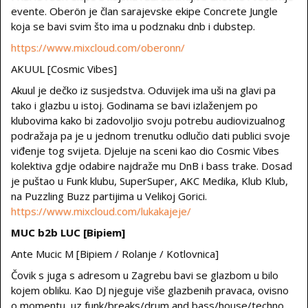
evente. Oberön je član sarajevske ekipe Concrete Jungle
koja se bavi svim što ima u podznaku dnb i dubstep.
https://www.mixcloud.com/oberonn/
AKUUL [Cosmic Vibes]
Akuul je dečko iz susjedstva. Oduvijek ima uši na glavi pa
tako i glazbu u istoj. Godinama se bavi izlaženjem po
klubovima kako bi zadovoljio svoju potrebu audiovizualnog
podražaja pa je u jednom trenutku odlučio dati publici svoje
viđenje tog svijeta. Djeluje na sceni kao dio Cosmic Vibes
kolektiva gdje odabire najdraže mu DnB i bass trake. Dosad
je puštao u Funk klubu, SuperSuper, AKC Medika, Klub Klub,
na Puzzling Buzz partijima u Velikoj Gorici.
https://www.mixcloud.com/lukakajeje/
MUC b2b LUC [Bipiem]
Ante Mucic M [Bipiem / Rolanje / Kotlovnica]
Čovik s juga s adresom u Zagrebu bavi se glazbom u bilo
kojem obliku. Kao DJ njeguje više glazbenih pravaca, ovisno
o momentu, uz funk/breaks/drum and bass/house/techno