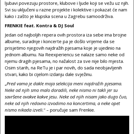
ljubavi povezuju prostore, klubove i ljude koji se vežu uz njih.
Svi su uključeni u razne projekte i kolektive i pokazat će nam
kako i zašto je klupska scena u Zagrebu samoodrživa.
FRENKIE feat. Kontra & DJ Soul
Jedan od najboljih repera ovih prostora iza sebe ima brojne
albume, suradnje i koncerte pa je došlo vrijeme da se
prisjetimo njegovih najdražih pjesama koje je ujedinio na
jednom albumu. Na Reexperiencu se nalaze samo neke od
njemu dragih pjesama, no nažalost za sve nije bilo mjesta.
Osim starih, na ReTu je i par novih, do sada neobjavljenih
stvari, kako bi cijelom izdanju dale svježinu.
„
Pred vama je dakle moja selekcija meni najdražih pjesama.
Neke od njih smo malo doradili, neke nismo ni takli jer su
savršene ovakve kakve jesu. Neke od njih nisam jako dugo čuo,
neke od njih redovno izvodimo na koncertima, a neke opet
nismo nikada izveli.
“ – poručuje sam Frenkie.