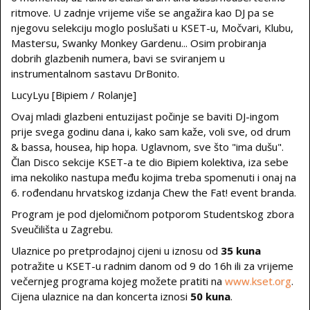
ritmove. U zadnje vrijeme više se angažira kao DJ pa se
njegovu selekciju moglo poslušati u KSET-u, Močvari, Klubu,
Mastersu, Swanky Monkey Gardenu... Osim probiranja
dobrih glazbenih numera, bavi se sviranjem u
instrumentalnom sastavu DrBonito.
LucyLyu [Bipiem / Rolanje]
Ovaj mladi glazbeni entuzijast počinje se baviti DJ-ingom
prije svega godinu dana i, kako sam kaže, voli sve, od drum
& bassa, housea, hip hopa. Uglavnom, sve što "ima dušu".
Član Disco sekcije KSET-a te dio Bipiem kolektiva, iza sebe
ima nekoliko nastupa među kojima treba spomenuti i onaj na
6. rođendanu hrvatskog izdanja Chew the Fat! event branda.
Program je pod djelomičnom potporom Studentskog zbora
Sveučilišta u Zagrebu.
Ulaznice po pretprodajnoj cijeni u iznosu od
35 kuna
potražite u KSET-u radnim danom od 9 do 16h ili za vrijeme
večernjeg programa kojeg možete pratiti na
www.kset.org
.
Cijena ulaznice na dan koncerta iznosi
50 kuna
.