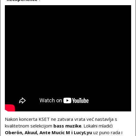
Nakon koncerta KSET ne zatvara vrata već nastavlja s
kvalitetnom selekcijom
bass muzike
. Lokalni mladići
Oberön, Akuul, Ante Mucic M i LucyLyu
uz puno rada i