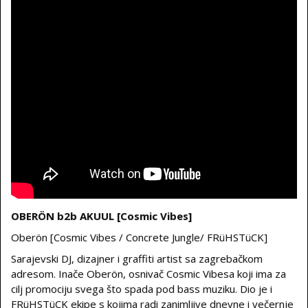
OBERÖN b2b AKUUL [Cosmic Vibes]
Oberön [Cosmic Vibes / Concrete Jungle/ FRüHSTüCK]
Sarajevski DJ, dizajner i graffiti artist sa zagrebačkom
adresom. Inače Oberön, osnivač Cosmic Vibesa koji ima za
cilj promociju svega što spada pod bass muziku. Dio je i
FRüHSTüCK ekipe s kojima radi zanimljive dnevne i večernje