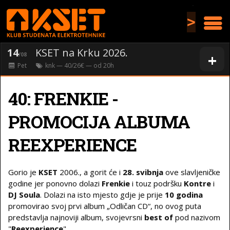
>
14
KSET na Krku 2026.
+
/08
Pet
knk
— 40/26€ — od
20
h
40: FRENKIE -
PROMOCIJA ALBUMA
REEXPERIENCE
Gorio je
KSET
2006., a gorit će i
28. svibnja
ove slavljeničke
godine jer ponovno dolazi
Frenkie
i touz podršku
Kontre
i
DJ Soula
. Dolazi na isto mjesto gdje je prije
10 godina
promovirao svoj prvi album „Odličan CD“, no ovog puta
predstavlja najnoviji album, svojevrsni
best of
pod nazivom
"
Reexperience
".