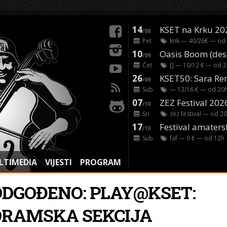
14
KSET na Krku 20
/08
Pet
knk
— 40/26€ — od
10
/09
Čet
[]
— 10/12 € — od
2
26
/09
Sub
— 13/16 € — od
20
07
ZEZ Festival 202
/10
Sri
zez festival
— od
20
17
Festival amaters
/10
Sub
faf
— 0 € — od
12
h
LTIMEDIA
VIJESTI
PROGRAM
ODGOĐENO: PLAY@KSET:
DRAMSKA SEKCIJA