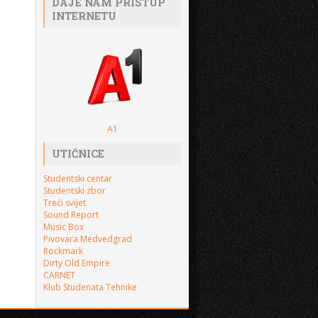
DAJE NAM PRISTUP
INTERNETU
A1
UTIČNICE
Studentski centar
Studentski zbor
Treći svijet
Sound Report
Music Box
Pivovara Medvedgrad
Rockmark
Dirty Old Empire
CARNET
Klub Studenata Tehnike