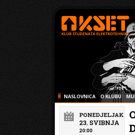
NASLOVNICA
O KLUBU
MU
>
PONEDJELJAK
23. SVIBNJA
20:00