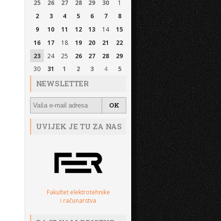
25
26
27
28
29
30
1
2
3
4
5
6
7
8
9
10
11
12
13
14
15
16
17
18
19
20
21
22
23
24
25
26
27
28
29
30
31
1
2
3
4
5
NEWSLETTER
UVIJEK JE TU ZA NAS
Fakultet elektrotehnike
i računarstva