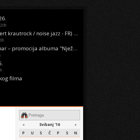
26.
20
h
Oasis Boom (desert krautrock / noise jazz - FR) @ KONTEJNER
0
h
KSET50: Sara Renar – promocija albuma "Nježne riječi" @ Močvara
h
6.
h
kog filma
«
Svibanj '16
»
P
U
S
Č
P
S
N