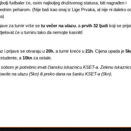
jbolji fudbaler će, osim najboljeg društvenog statusa, biti nagrađen i
ijednim peharom. (Nije baš kao onaj iz Lige Prvaka, al nije ni daleko o
ga)
jave za turnir vrše se
tu
večer na ulazu
, a
prvih 32 ljudi
koji se prij
djelovat će u turniru tako da nemojte kasniti!
az i prijave se otvaraju u
20h
, a turnir kreće u
21h
. Cijena upada je
5k
 studente, a
10kn
za ostale.
 sobom je potrebno imati člansku iskaznicu KSET-a. Zelenu iskaznic
bavite na ulazu (5kn) ili preko dana na šanku KSET-a (0kn).