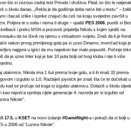
kon što si zeznuo zadnji test Prirode i društva. Pitaš se što te natjera
eš u školu danas. „Rekla je da godišnja doba neće biti u testu.“ – žali
mi i bacaš izlike i isprike znajući da ćeš na kraju svejedno završit u
zni. Potjera te u sobu i nema ti druge – upališ
PES 2006
, pustiš si Bes
ckelback i preko MSN-a pozoveš prijatelja Nikolu s kojim sjediš na
eronauku da se iživiš na njemu u virtualnom svijetu. Znaš da ti je frend
plače nakon prvog primljenog gola pa si uzeo Dinamo, momčad koja j
jerljivo najgora u igrici da mu napokon bar malo popustiš. Počinje tek
iš da je uzeo Inter koji je bar 10 puta bolji od tvog kluba i nije ti više
ejedno.
aj utakmice, Nikola ima 1 šut prema tvoje golu, a ti ih imaš 32 prema
egovom i izgubio si 1:0. Razbiješ joystick jer znaš šta će te dočekati u
olu kad se pročuje od koga si izgubio utakmicu. Dolaziš u školu sljed
n kao najveća sprdnja cijele generacije 4. razreda jer si izgubio od
uzera Nikole“.
đi
17.5.
u
KSET
na novo izdanje
#GameNight-
a i pokaži da si bolji u
S-u 2006 od "Luzera Nikole".