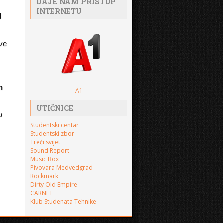
DAJE NAM PRISTUP
INTERNETU
d
ave
n
A1
UTIČNICE
u
Studentski centar
Studentski zbor
Treći svijet
Sound Report
Music Box
Pivovara Medvedgrad
Rockmark
Dirty Old Empire
CARNET
Klub Studenata Tehnike