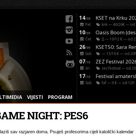
14
KSET na Krku 20
/08
Pet
knk
— 40/26€ — od
10
/09
Čet
[]
— 10/12 € — od
2
26
/09
Sub
— 13/16 € — od
20
07
ZEZ Festival 202
/10
Sri
zez festival
— od
20
17
Festival amaters
/10
Sub
faf
— 0 € — od
12
h
LTIMEDIA
VIJESTI
PROGRAM
GAME NIGHT: PES6
laziš sav razjaren doma. Psuješ profesorima cijeli katolički kalendar