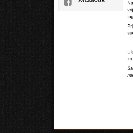
FACEBOOK
Na
vr
to
Pri
su
Ul
za
Sa
na