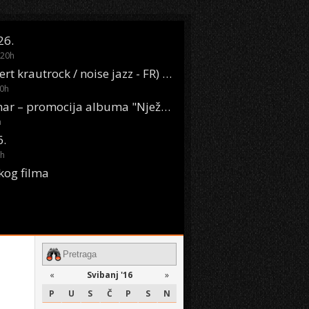
26.
20
h
Oasis Boom (desert krautrock / noise jazz - FR) @ KONTEJNER
0
h
KSET50: Sara Renar – promocija albuma "Nježne riječi" @ Močvara
h
6.
h
kog filma
«
Svibanj '16
»
P
U
S
Č
P
S
N