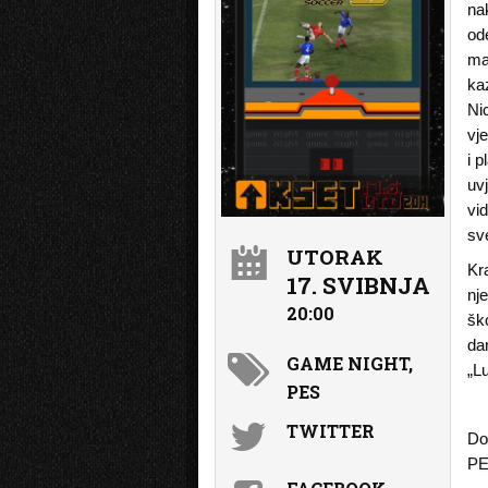
na
od
ma
ka
Ni
vj
i 
uv
vid
sv
UTORAK
Kr
17. SVIBNJA
nj
20:00
šk
da
GAME NIGHT,
„L
PES
TWITTER
Do
PE