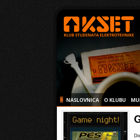
NASLOVNICA
O KLUBU
MU
>
Do