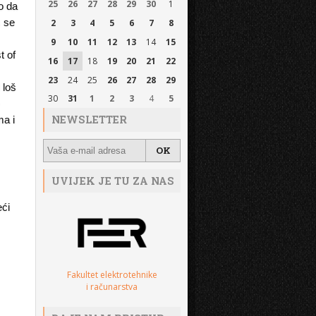
25
26
27
28
29
30
1
lo da
š se
2
3
4
5
6
7
8
9
10
11
12
13
14
15
t of
16
17
18
19
20
21
22
23
24
25
26
27
28
29
 loš
30
31
1
2
3
4
5
e
NEWSLETTER
ma i
UVIJEK JE TU ZA NAS
eći
Fakultet elektrotehnike
i računarstva