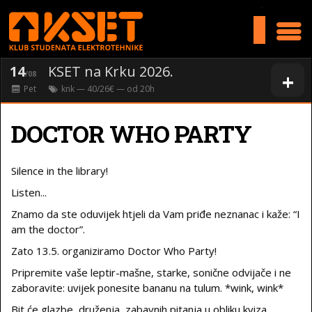
>
14
KSET na Krku 2026.
+
/08
Pet
knk
— 40/26€ — od
20
h
DOCTOR WHO PARTY
Silence in the library!
Listen...
Znamo da ste oduvijek htjeli da Vam priđe neznanac i kaže: “I
am the doctor”.
Zato 13.5. organiziramo Doctor Who Party!
Pripremite vaše leptir-mašne, starke, sonične odvijače i ne
zaboravite: uvijek ponesite bananu na tulum. *wink, wink*
Bit će glazbe, druženja, zabavnih pitanja u obliku kviza