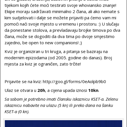
tijekom kojih ćete moći testirati svoje whoviansko znanje!
Ekipe moraju sadržavati minimalno 2 člana, ali ako nemate s
kim sudjelovati i dalje se možete prijaviti pa ćemo vam mi
pomoći naći svoje mjesto u vremenu i prostoru. :) U slučaju
da ponestane stolova, a prevladavaju brojke timova po dva
člana, može se dogoditi da dva tima po dvoje smjestimo
zajedno, be open to new companions! ;)
Kviz je organiziran u tri kruga, a pitanja se baziraju na
modernim epizodama (od 2005. godine do danas). Broj
mjesta za kviz je ograničen, zato trčite!
Prijavite se na kviz: http://goo.gl/forms/0eAolpb9b0
Ulaz se otvara u
20h
, a cijena upada iznosi
10kn
.
Sa sobom je potrebno imati člansku iskaznicu KSET-a. Zelenu
iskaznicu nabavite na ulazu (5 kn) ili preko dana na šanku
KSET-a (0 kn).