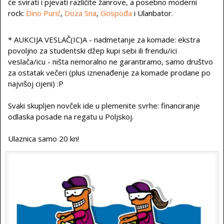
će svirati i pjevati različite žanrove, a posebno moderni
rock:
Dino Purić
,
Doza Sna
,
Gospođa
i Ulanbator.
* AUKCIJA VESLAČ(IC)A - nadmetanje za komade: ekstra
povoljno za studentski džep kupi sebi ili frendu/ici
veslača/icu - ništa nemoralno ne garantiramo, samo društvo
za ostatak večeri (plus iznenađenje za komade prodane po
najvišoj cijeni) :P
Svaki skupljen novček ide u plemenite svrhe: financiranje
odlaska posade na regatu u Poljskoj.
Ulaznica samo 20 kn!