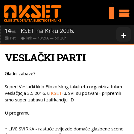
>
14
KSET na Krku 2026.
+
/08
Pet
knk
— 40/26€ — od
20
h
VESLAČKI PARTI
Gladni zabave?
Super! Veslački klub Filozofskog fakulteta organizira tulum
veslač(ic)a 3.5.2016. u
KSET
-u. SVI su pozvani - pripremili
smo super zabavu i zafrkanciju! :D
U programu:
* LIVE SVIRKA - rastuće zvijezde domaće glazbene scene