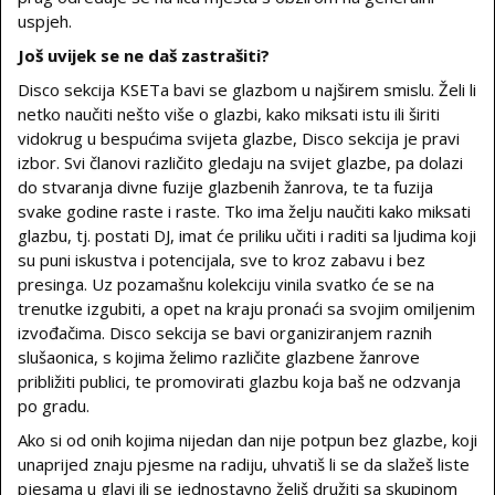
uspjeh.
Još uvijek se ne daš zastrašiti?
Disco sekcija KSETa bavi se glazbom u najširem smislu. Želi li
netko naučiti nešto više o glazbi, kako miksati istu ili širiti
vidokrug u bespućima svijeta glazbe, Disco sekcija je pravi
izbor. Svi članovi različito gledaju na svijet glazbe, pa dolazi
do stvaranja divne fuzije glazbenih žanrova, te ta fuzija
svake godine raste i raste. Tko ima želju naučiti kako miksati
glazbu, tj. postati DJ, imat će priliku učiti i raditi sa ljudima koji
su puni iskustva i potencijala, sve to kroz zabavu i bez
presinga. Uz pozamašnu kolekciju vinila svatko će se na
trenutke izgubiti, a opet na kraju pronaći sa svojim omiljenim
izvođačima. Disco sekcija se bavi organiziranjem raznih
slušaonica, s kojima želimo različite glazbene žanrove
približiti publici, te promovirati glazbu koja baš ne odzvanja
po gradu.
Ako si od onih kojima nijedan dan nije potpun bez glazbe, koji
unaprijed znaju pjesme na radiju, uhvatiš li se da slažeš liste
pjesama u glavi ili se jednostavno želiš družiti sa skupinom