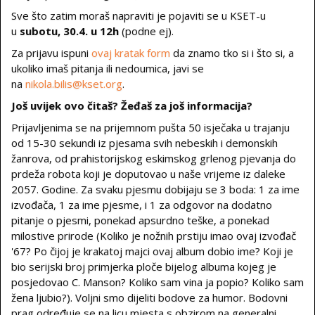
Sve što zatim moraš napraviti je pojaviti se u KSET-u
u
subotu, 30.4. u 12h
(podne ej).
Za prijavu ispuni
ovaj kratak form
da znamo tko si i što si, a
ukoliko imaš pitanja ili nedoumica, javi se
na
nikola.bilis@kset.org
.
Još uvijek ovo čitaš? Žeđaš za još informacija?
Prijavljenima se na prijemnom pušta 50 isječaka u trajanju
od 15-30 sekundi iz pjesama svih nebeskih i demonskih
žanrova, od prahistorijskog eskimskog grlenog pjevanja do
prdeža robota koji je doputovao u naše vrijeme iz daleke
2057. Godine. Za svaku pjesmu dobijaju se 3 boda: 1 za ime
izvođača, 1 za ime pjesme, i 1 za odgovor na dodatno
pitanje o pjesmi, ponekad apsurdno teške, a ponekad
milostive prirode (Koliko je nožnih prstiju imao ovaj izvođač
'67? Po čijoj je krakatoj majci ovaj album dobio ime? Koji je
bio serijski broj primjerka ploče bijelog albuma kojeg je
posjedovao C. Manson? Koliko sam vina ja popio? Koliko sam
žena ljubio?). Voljni smo dijeliti bodove za humor. Bodovni
prag određuje se na licu mjesta s obzirom na generalni