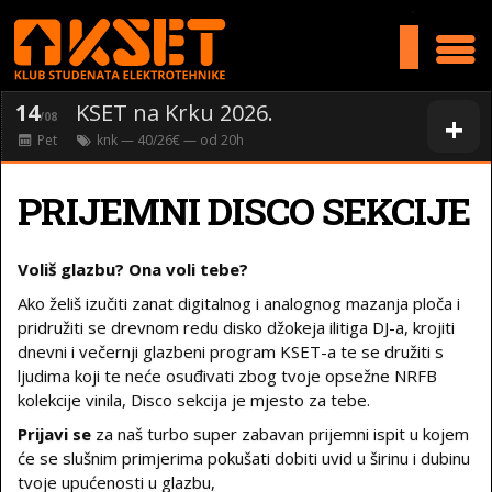
>
14
KSET na Krku 2026.
+
/08
Pet
knk
— 40/26€ — od
20
h
PRIJEMNI DISCO SEKCIJE
Voliš glazbu? Ona voli tebe?
Ako želiš izučiti zanat digitalnog i analognog mazanja ploča i
pridružiti se drevnom redu disko džokeja ilitiga DJ-a, krojiti
dnevni i večernji glazbeni program KSET-a te se družiti s
ljudima koji te neće osuđivati zbog tvoje opsežne NRFB
kolekcije vinila, Disco sekcija je mjesto za tebe.
Prijavi se
za naš turbo super zabavan prijemni ispit u kojem
će se slušnim primjerima pokušati dobiti uvid u širinu i dubinu
tvoje upućenosti u glazbu,