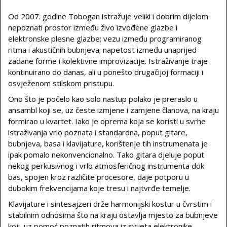
Od 2007. godine Tobogan istražuje veliki i dobrim dijelom
nepoznati prostor između živo izvođene glazbe i
elektronske plesne glazbe; vezu između programiranog
ritma i akustičnih bubnjeva; napetost između unaprijed
zadane forme i kolektivne improvizacije. Istraživanje traje
kontinuirano do danas, ali u ponešto drugačijoj formaciji i
osvježenom stilskom pristupu.
Ono što je počelo kao solo nastup polako je preraslo u
ansambl koji se, uz česte izmjene i zamjene članova, na kraju
formirao u kvartet. Iako je oprema koja se koristi u svrhe
istraživanja vrlo poznata i standardna, poput gitare,
bubnjeva, basa i klavijature, korištenje tih instrumenata je
ipak pomalo nekonvencionalno. Tako gitara djeluje poput
nekog perkusivnog i vrlo atmosferičnog instrumenta dok
bas, spojen kroz različite procesore, daje potporu u
dubokim frekvencijama koje tresu i najtvrđe temelje.
Klavijature i sintesajzeri drže harmonijski kostur u čvrstim i
stabilnim odnosima što na kraju ostavlja mjesto za bubnjeve
koji, uz pomoć poznatih ritmova iz svijeta elektronike,