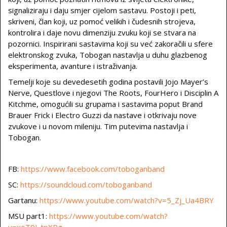
signaliziraju i daju smjer cijelom sastavu. Postoji i peti,
skriveni, član koji, uz pomoć velikih i čudesnih strojeva,
kontrolira i daje novu dimenziju zvuku koji se stvara na
pozornici. Inspirirani sastavima koji su već zakoračili u sfere
elektronskog zvuka, Tobogan nastavlja u duhu glazbenog
eksperimenta, avanture i istraživanja.
Temelji koje su devedesetih godina postavili Jojo Mayer’s
Nerve, Questlove i njegovi The Roots, FourHero i Disciplin A
Kitchme, omogućili su grupama i sastavima poput Brand
Brauer Frick i Electro Guzzi da nastave i otkrivaju nove
zvukove i u novom mileniju. Tim putevima nastavlja i
Tobogan.
FB:
https://www.facebook.com/toboganband
SC:
https://soundcloud.com/toboganband
Gartanu:
https://www.youtube.com/watch?v=5_Zj_Ua4BRY
MSU part1:
https://www.youtube.com/watch?