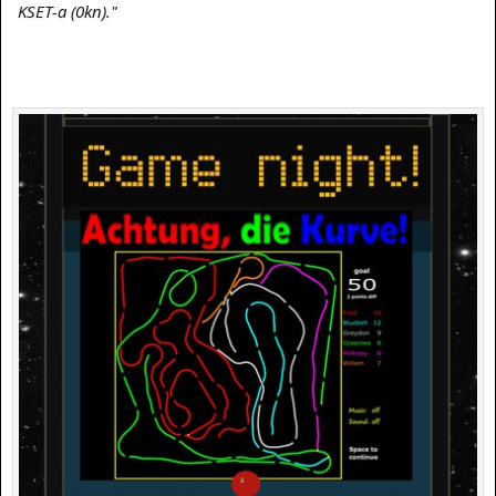
KSET-a (0kn)."