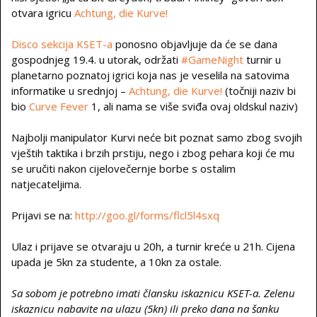
otvara igricu
Achtung, die Kurve!
Disco sekcija KSET-a
ponosno objavljuje da će se dana
gospodnjeg 19.4. u utorak, održati
#GameNight
turnir u
planetarno poznatoj igrici koja nas je veselila na satovima
informatike u srednjoj –
Achtung, die Kurve!
(točniji naziv bi
bio
Curve Fever
1, ali nama se više sviđa ovaj oldskul naziv)
Najbolji manipulator Kurvi neće bit poznat samo zbog svojih
vještih taktika i brzih prstiju, nego i zbog pehara koji će mu
se uručiti nakon cijelovečernje borbe s ostalim
natjecateljima.
Prijavi se na:
http://goo.gl/forms/flcl5l4sxq
Ulaz i prijave se otvaraju u 20h, a turnir kreće u 21h. Cijena
upada je 5kn za studente, a 10kn za ostale.
Sa sobom je potrebno imati člansku iskaznicu KSET-a. Zelenu
iskaznicu nabavite na ulazu (5kn) ili preko dana na šanku