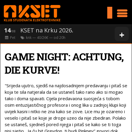
>
14
KSET na Krku 2026.
+
/08
Pet
knk
— 40/26€ — od
20
h
GAME NIGHT: ACHTUNG,
DIE KURVE!
"Srijeda ujutro, sjediš na najdosadnijem predavanju i pitaš se
koja te sila natjerala da se ustaneš tako rano ako si mogao
tako i doma spavati. Cijela predavaona suosjeća s tobom
osim entuzijastičnog profesora i onog lika u zadnjoj klupi koji
uvijek kasni i nitko ne zna kako se zove. Lice mu je ozareno i
veselo i pitaš se koje je droge uzeo da nije zbediran. Polako
se ustaneš, sjedneš pored njega i pitaš se kako se ti toga
nisi sjetio. „Ja ću bit Greydon, ti budi Pinkney“ govori dok