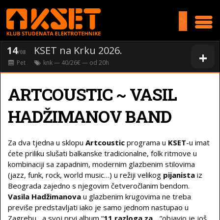
>
14
KSET na Krku 2026.
+
/08
Pet
knk
— 40/26€ — od
20
h
ARTCOUSTIC ~ VASIL
HADŽIMANOV BAND
Za dva tjedna u sklopu
Artcoustic
programa u
KSET
-u imat
ćete priliku slušati balkanske tradicionalne, folk ritmove u
kombinaciji sa zapadnim, modernim glazbenim stilovima
(jazz, funk, rock, world music…) u režiji velikog
pijanista
iz
Beograda zajedno s njegovim četveročlanim bendom.
Vasila Hadžimanova
u glazbenim krugovima ne treba
previše predstavljati iako je samo jednom nastupao u
Zagrebu , a svoj prvi album “
11 razloga za…
”objavio je još