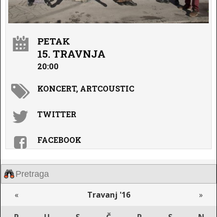
PETAK
15. TRAVNJA
20:00
KONCERT, ARTCOUSTIC
TWITTER
FACEBOOK
«
Travanj '16
»
P
U
S
Č
P
S
N