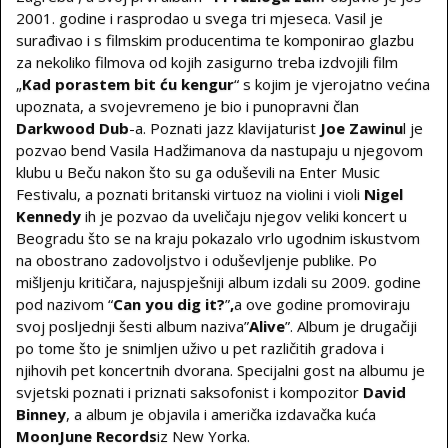
2001. godine i rasprodao u svega tri mjeseca. Vasil je
surađivao i s filmskim producentima te komponirao glazbu
za nekoliko filmova od kojih zasigurno treba izdvojili film
„
Kad porastem bit ću kengur
“ s kojim je vjerojatno većina
upoznata, a svojevremeno je bio i punopravni član
Darkwood Dub
-a. Poznati jazz klavijaturist
Joe Zawinu
l je
pozvao bend Vasila Hadžimanova da nastupaju u njegovom
klubu u Beču nakon što su ga oduševili na Enter Music
Festivalu, a poznati britanski virtuoz na violini i violi
Nigel
Kennedy
ih je pozvao da uveličaju njegov veliki koncert u
Beogradu što se na kraju pokazalo vrlo ugodnim iskustvom
na obostrano zadovoljstvo i oduševljenje publike. Po
mišljenju kritičara, najuspješniji album izdali su 2009. godine
pod nazivom “
Can you dig it?
”
,
a ove godine promoviraju
svoj posljednji šesti album naziva”
Alive
”. Album je drugačiji
po tome što je snimljen uživo u pet različitih gradova i
njihovih pet koncertnih dvorana. Specijalni gost na albumu je
svjetski poznati i priznati saksofonist i kompozitor
David
Binney
, a album je objavila i američka izdavačka kuća
MoonJune Records
iz New Yorka.