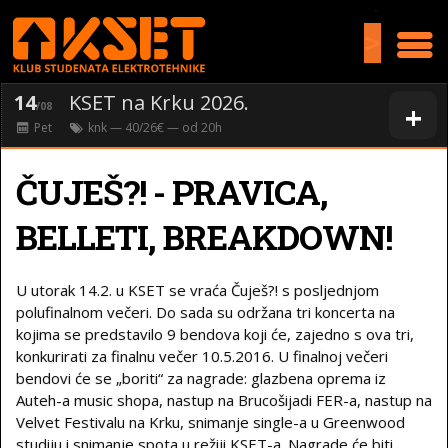
>
14
KSET na Krku 2026.
+
/08
Pet
knk
— 40/26€ — od
20
h
ČUJEŠ?! - PRAVICA,
BELLETI, BREAKDOWN!
U utorak 14.2. u KSET se vraća Čuješ?! s posljednjom
polufinalnom večeri. Do sada su održana tri koncerta na
kojima se predstavilo 9 bendova koji će, zajedno s ova tri,
konkurirati za finalnu večer 10.5.2016. U finalnoj večeri
bendovi će se „boriti“ za nagrade: glazbena oprema iz
Auteh-a music shopa, nastup na Brucošijadi FER-a, nastup na
Velvet Festivalu na Krku, snimanje single-a u Greenwood
studiju i snimanje spota u režiji KSET-a. Nagrade će biti