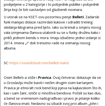
podijeljene u 2 kategorije i to pobjednik publike i pobjednik
žirija koji će biti sastavljen od glazbenih novinara.
U utorak se na KSET-ovu pozornicu penje
Belleti
. Zadarski
funk manijaci dolaze razmrdati kukove i odraditi trening
skidanja kilograma pred ljeto. Iako su krenuli u smjeru novog
vala izmjenama članova utaborili su se u funky družinu kako i
priliči jednom bendu s mora. Imaju izbačeno jedno izdanje iz
2014. Imena „I“ dok trenutno rade na snimanju novog
albuma.
SC:
https://soundcloud.com/belleti-band
Osim Belleti-a stiže i
Pravica
. Ovaj četverac dokazuje da se
u Oroslavlju može baviti i nečim drugim osim kartanjem.
Pravica je etno/alt rock bend koji pjeva na kajkavskom što ih,
kao i sam žanr, ističe iz mnoštva bendova. Počeli su kao duo,
a bend se vremenom nadograđivao i pravo je pitanje koliko
će članova imati. Nedavno su izbacili svoj prvi album „John i