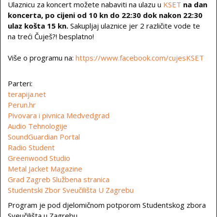
Ulaznicu za koncert možete nabaviti na ulazu u
KSET
na dan
koncerta, po cijeni od 10 kn do 22:30 dok nakon 22:30
ulaz košta 15 kn.
Sakupljaj ulaznice jer 2 različite vode te
na treći Čuješ?! besplatno!
Više o programu na:
https://www.facebook.com/cujesKSET
Parteri:
terapija.net
Perun.hr
Pivovara i pivnica Medvedgrad
Audio Tehnologije
SoundGuardian Portal
Radio Student
Greenwood Studio
Metal Jacket Magazine
Grad Zagreb Službena stranica
Studentski Zbor Sveučilišta U Zagrebu
Program je pod djelomičnom potporom Studentskog zbora
Sveučilišta u Zagrebu.