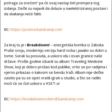
potraga za srećom“ pa će ovaj nastup biti premjera tog
izdanja. Dečki su najavili da dolaze u naelektriziranoj postavi i
da skakanja neće faliti.
BC:
https://pravica.bandcamp.com
Za kraj tu je i
Breakdown!
– energetska bomba iz Zaboka.
Praše svoju, moderniju verziju hard rocka i jaaako su dobri u
tome. Svirali su posvuda, a uskoro idu i izvan granice naše
države. Prošle godine izbacili su album Traveling Medicine
Show, koji je dobro prošao kod publike, vrtio se po radijima i
vjerno prikazao o kakvom se bendu traži. Album nije dečke
zasitio pa su se opet vratili igrati u studio, a što se radilo
moći će se čuti uskoro u KSET-u!
BC:
https://breakdownrocknroll.bandcamp.com