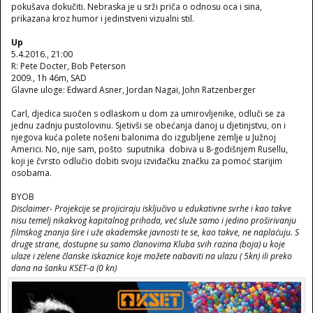
pokušava dokučiti. Nebraska je u srži priča o odnosu oca i sina,
prikazana kroz humor i jedinstveni vizualni stil.
Up
5.4.2016., 21:00
R: Pete Docter, Bob Peterson
2009., 1h 46m, SAD
Glavne uloge: Edward Asner, Jordan Nagai, John Ratzenberger
Carl, djedica suočen s odlaskom u dom za umirovljenike, odluči se za
jednu zadnju pustolovinu. Sjetivši se obećanja danoj u djetinjstvu, on i
njegova kuća polete nošeni balonima do izgubljene zemlje u Južnoj
Americi. No, nije sam, pošto suputnika dobiva u 8-godišnjem Rusellu,
koji je čvrsto odlučio dobiti svoju izviđačku značku za pomoć starijim
osobama.
BYOB
Disclaimer- Projekcije se projiciraju isključivo u edukativne svrhe i kao takve
nisu temelj nikakvog kapitalnog prihoda, već služe samo i jedino proširivanju
filmskog znanja šire i uže akademske javnosti te se, kao takve, ne naplaćuju. S
druge strane, dostupne su samo članovima Kluba svih razina (boja) u koje
ulaze i zelene članske iskaznice koje možete nabaviti na ulazu ( 5kn) ili preko
dana na šanku KSET-a (0 kn)