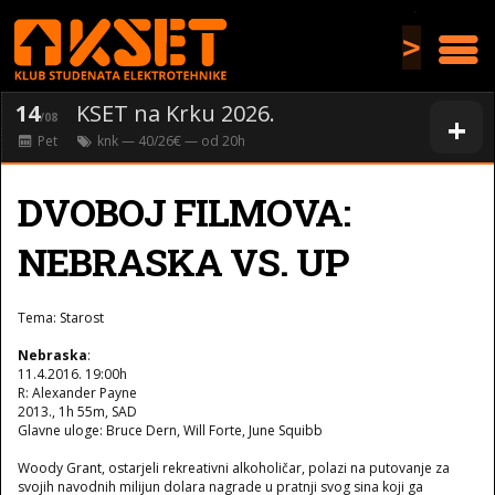
>
14
KSET na Krku 2026.
+
/08
Pet
knk
— 40/26€ — od
20
h
DVOBOJ FILMOVA:
NEBRASKA VS. UP
Tema: Starost
Nebraska
:
11.4.2016. 19:00h
R: Alexander Payne
2013., 1h 55m, SAD
Glavne uloge: Bruce Dern, Will Forte, June Squibb
Woody Grant, ostarjeli rekreativni alkoholičar, polazi na putovanje za
svojih navodnih milijun dolara nagrade u pratnji svog sina koji ga