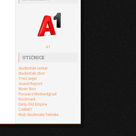
A1
UTIČNICE
Studentski centar
Studentski zbor
Treći svijet
Sound Report
Music Box
Pivovara Medvedgrad
Rockmark
Dirty Old Empire
CARNET
Klub Studenata Tehnike