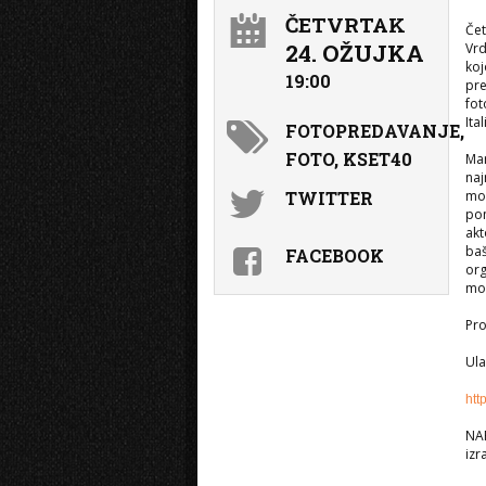
ČETVRTAK
Čet
24. OŽUJKA
Vrd
koj
19:00
pre
fot
Ita
FOTOPREDAVANJE,
FOTO, KSET40
Mar
naj
TWITTER
mon
pom
akt
baš
FACEBOOK
org
mož
Pro
Ula
htt
NAP
izr