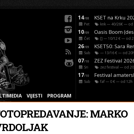
14
KSET na Krku 20
/08
Pet
knk
— 40/26€ — od
10
/09
Čet
[]
— 10/12 € — od
2
26
/09
Sub
— 13/16 € — od
20
07
ZEZ Festival 202
/10
Sri
zez festival
— od
20
17
Festival amaters
/10
Sub
faf
— 0 € — od
12
h
LTIMEDIA
VIJESTI
PROGRAM
FOTOPREDAVANJE: MARKO
VRDOLJAK