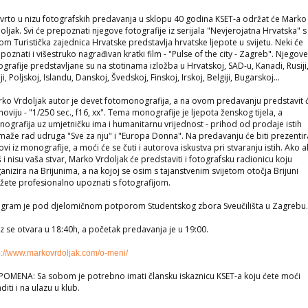
vrto u nizu fotografskih predavanja u sklopu 40 godina KSET-a održat će Marko
oljak. Svi će prepoznati njegove fotografije iz serijala "Nevjerojatna Hrvatska" s
om Turistička zajednica Hrvatske predstavlja hrvatske ljepote u svijetu. Neki će
poznati i višestruko nagrađivan kratki film - "Pulse of the city - Zagreb". Njegov
ografije predstavljane su na stotinama izložba u Hrvatskoj, SAD-u, Kanadi, Rusiji
liji, Poljskoj, Islandu, Danskoj, Švedskoj, Finskoj, Irskoj, Belgiji, Bugarskoj...
ko Vrdoljak autor je devet fotomonografija, a na ovom predavanju predstavit 
noviju - "1/250 sec., f16, xx". Tema monografije je ljepota ženskog tijela, a
ografija uz umjetničku ima i humanitarnu vrijednost - prihod od prodaje istih
aže rad udruga "Sve za nju" i "Europa Donna". Na predavanju će biti prezentir
ovi iz monografije, a moći će se čuti i autorova iskustva pri stvaranju istih. Ako a
 i nisu vaša stvar, Marko Vrdoljak će predstaviti i fotografsku radionicu koju
anizira na Brijunima, a na kojoj se osim s tajanstvenim svijetom otočja Brijuni
ete profesionalno upoznati s fotografijom.
gram je pod djelomičnom potporom Studentskog zbora Sveučilišta u Zagrebu
z se otvara u 18:40h, a početak predavanja je u 19:00.
p://www.markovrdoljak.com/o-meni/
OMENA: Sa sobom je potrebno imati člansku iskaznicu KSET-a koju ćete moći
aditi i na ulazu u klub.