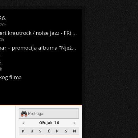
26.
20
h
Oasis Boom (desert krautrock / noise jazz - FR) @ KONTEJNER
0
h
KSET50: Sara Renar – promocija albuma "Nježne riječi" @ Močvara
h
6.
h
kog filma
«
Ožujak '16
»
P
U
S
Č
P
S
N