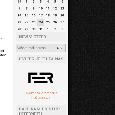
29
1
2
3
4
5
6
7
8
9
10
11
12
13
14
15
16
17
18
19
20
e
21
22
23
24
25
26
27
,
28
29
30
31
1
2
3
NEWSLETTER
će
ani
ktovi
UVIJEK JE TU ZA NAS
.
Fakultet elektrotehnike
i računarstva
DAJE NAM PRISTUP
INTERNETU