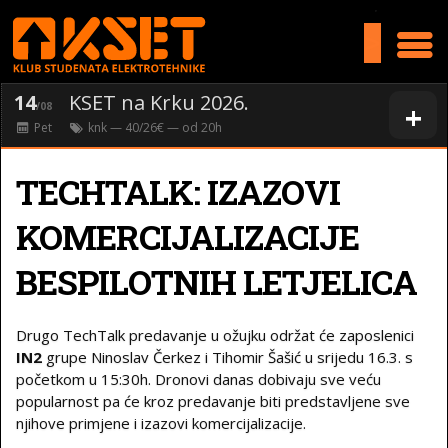
>
14
KSET na Krku 2026.
+
/08
Pet
knk
— 40/26€ — od
20
h
TECHTALK: IZAZOVI
KOMERCIJALIZACIJE
BESPILOTNIH LETJELICA
Drugo TechTalk predavanje u ožujku održat će zaposlenici
IN2
grupe Ninoslav Čerkez i Tihomir Šašić u srijedu 16.3. s
početkom u 15:30h. Dronovi danas dobivaju sve veću
popularnost pa će kroz predavanje biti predstavljene sve
njihove primjene i izazovi komercijalizacije.