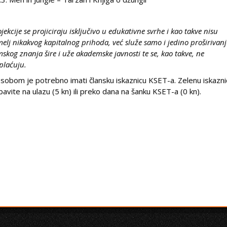
ojekcije se projiciraju isključivo u edukativne svrhe i kao takve nisu
melj nikakvog kapitalnog prihoda, već služe samo i jedino proširivan
lmskog znanja šire i uže akademske javnosti te se, kao takve, ne
plaćuju.
 sobom je potrebno imati člansku iskaznicu KSET-a. Zelenu iskazni
bavite na ulazu (5 kn) ili preko dana na šanku KSET-a (0 kn).