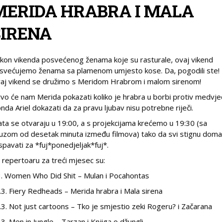
MERIDA HRABRA I MALA
SIRENA
kon vikenda posvećenog ženama koje su rasturale, ovaj vikend
svećujemo ženama sa plamenom umjesto kose. Da, pogodili ste!
aj vikend se družimo s Meridom Hrabrom i malom sirenom!
vo će nam Merida pokazati koliko je hrabra u borbi protiv medvj
onda Ariel dokazati da za pravu ljubav nisu potrebne riječi.
ata se otvaraju u 19:00, a s projekcijama krećemo u 19:30 (sa
uzom od desetak minuta između filmova) tako da svi stignu doma
spavati za *fuj*ponedjeljak*fuj*.
 repertoaru za treći mjesec su:
3. Women Who Did Shit – Mulan i Pocahontas
.3. Fiery Redheads – Merida hrabra i Mala sirena
.3. Not just cartoons – Tko je smjestio zeki Rogeru? i Začarana
.3. Men in Jungle – Tarzan i Knjiga o džungli