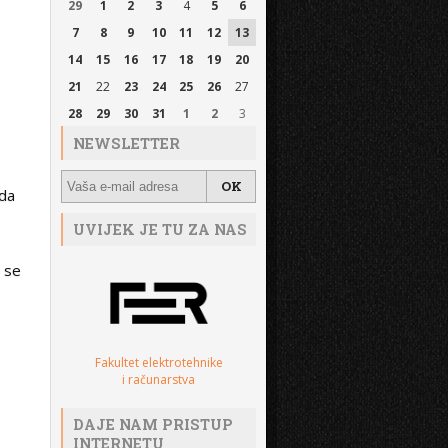
29
1
2
3
4
5
6
7
8
9
10
11
12
13
14
15
16
17
18
19
20
21
22
23
24
25
26
27
28
29
30
31
1
2
3
NEWSLETTER
eda
UVIJEK JE TU ZA NAS
 se
Fakultet elektrotehnike
i računarstva
DAJE NAM PRISTUP
INTERNETU