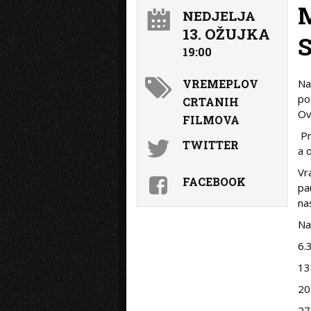
NEDJELJA
13. OŽUJKA
19:00
VREMEPLOV
Na
po
CRTANIH
Ov
FILMOVA
Pr
TWITTER
a 
Vr
FACEBOOK
pa
na
Na
6.
13
20
27