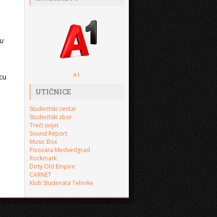
ju
A1
cu
UTIČNICE
Studentski centar
Studentski zbor
Treći svijet
Sound Report
Music Box
Pivovara Medvedgrad
Rockmark
Dirty Old Empire
CARNET
Klub Studenata Tehnike