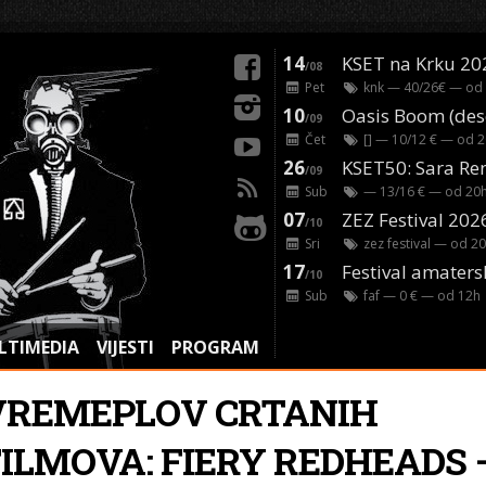
14
KSET na Krku 20
/08
Pet
knk
— 40/26€ — od
10
/09
Čet
[]
— 10/12 € — od
2
26
/09
Sub
— 13/16 € — od
20
07
ZEZ Festival 202
/10
Sri
zez festival
— od
20
17
Festival amaters
/10
Sub
faf
— 0 € — od
12
h
LTIMEDIA
VIJESTI
PROGRAM
VREMEPLOV CRTANIH
FILMOVA: FIERY REDHEADS 