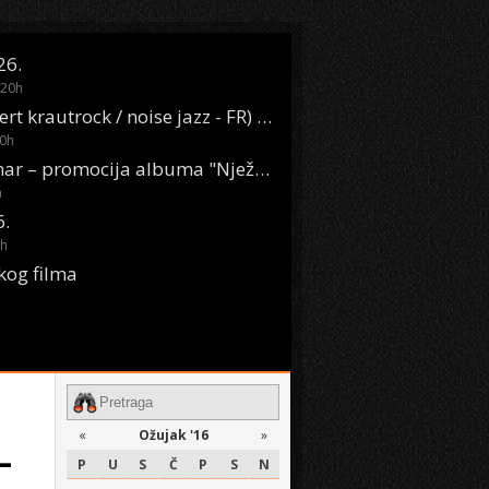
26.
20
h
Oasis Boom (desert krautrock / noise jazz - FR) @ KONTEJNER
0
h
KSET50: Sara Renar – promocija albuma "Nježne riječi" @ Močvara
h
6.
h
kog filma
«
Ožujak '16
»
–
P
U
S
Č
P
S
N