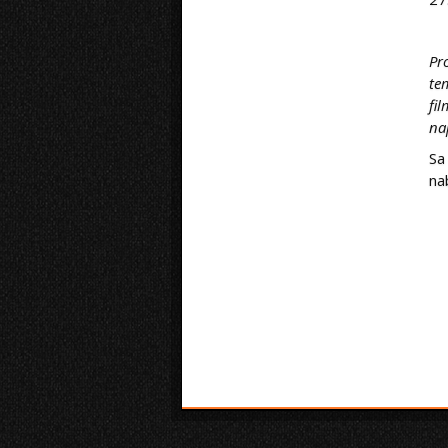
Pr
te
fi
na
Sa
na