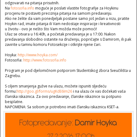
odgovarati na pitanja prisutnih.
Na
fotosofia.info
moguće je poslati vlastite fotografije za Hoykinu
procjenu te postaviti preciznija pitanja na samom predavanju.
Ako ne želite da vam ponedjeljak postane samo još jedan u nizu, pratite
Hoykin rad, imate pitanja ili Vam nedostaje inspiracije i kreativnosti
u životu - ovo je nešto što Vam možda može pomoći!
Ulaz se otvara u 16:40h, a početak predavanja je u 17:00. Nakon
predavanja slobodno ostanite na druženju, popričajte s Damirom, ili pak
zavirite u tamnu komoru Fotosekcije i otkrijte njene čari.
Hoyka:
http://www.hoyka.com/
Fotosofia:
http://www.fotosofia.info
Program je pod djelomičnom potporom Studentskog zbora Sveučilišta u
Zagrebu.
S ciljem smanjenja gužve na ulazu, možete ispuniti sljedeću
formu:
http://goo.gl/forms/ugKdE6Im26
i na ulazu će vas dočekati vaša
članska iskaznica. Za ovo predavanje, članske iskaznice su potpuno
besplatne.
NAPOMENA: Sa sobom je potrebno imati člansku iskaznicu KSET-a.