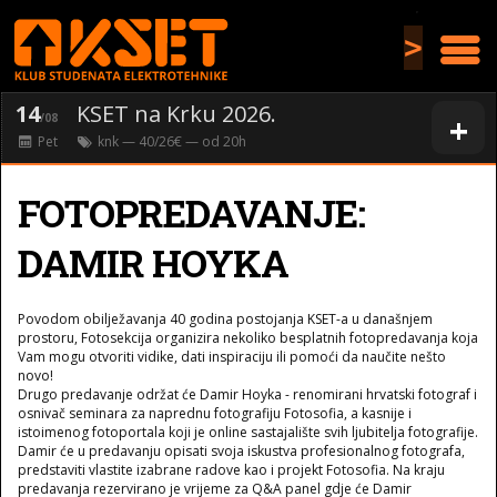
>
14
KSET na Krku 2026.
+
/08
Pet
knk
— 40/26€ — od
20
h
FOTOPREDAVANJE:
DAMIR HOYKA
Povodom obilježavanja 40 godina postojanja KSET-a u današnjem
prostoru, Fotosekcija organizira nekoliko besplatnih fotopredavanja koja
Vam mogu otvoriti vidike, dati inspiraciju ili pomoći da naučite nešto
novo!
Drugo predavanje održat će Damir Hoyka - renomirani hrvatski fotograf i
osnivač seminara za naprednu fotografiju Fotosofia, a kasnije i
istoimenog fotoportala koji je online sastajalište svih ljubitelja fotografije.
Damir će u predavanju opisati svoja iskustva profesionalnog fotografa,
predstaviti vlastite izabrane radove kao i projekt Fotosofia. Na kraju
predavanja rezervirano je vrijeme za Q&A panel gdje će Damir