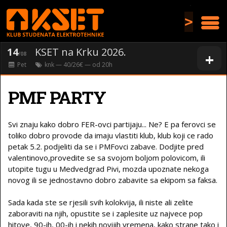
>
14
KSET na Krku 2026.
+
/08
Pet
knk
— 40/26€ — od
20
h
PMF PARTY
Svi znaju kako dobro FER-ovci partijaju... Ne? E pa ferovci se
toliko dobro provode da imaju vlastiti klub, klub koji ce rado
petak 5.2. podjeliti da se i PMFovci zabave. Dodjite pred
valentinovo,provedite se sa svojom boljom polovicom, ili
utopite tugu u Medvedgrad Pivi, mozda upoznate nekoga
novog ili se jednostavno dobro zabavite sa ekipom sa faksa.
Sada kada ste se rjesili svih kolokvija, ili niste ali zelite
zaboraviti na njih, opustite se i zaplesite uz najvece pop
hitove, 90-ih, 00-ih i nekih novijih vremena, kako strane tako i