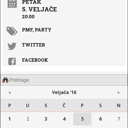
PETAK
5. VELJAČE
20:00
PMF, PARTY
TWITTER
FACEBOOK
«
Veljača '16
»
P
U
S
Č
P
S
N
1
2
3
4
5
6
7