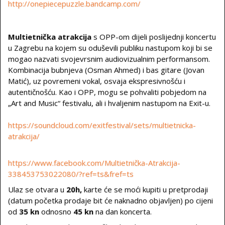
http://onepiecepuzzle.bandcamp.com/
Multietnička atrakcija
s OPP-om dijeli poslijednji koncertu
u Zagrebu na kojem su oduševili publiku nastupom koji bi se
mogao nazvati svojevrsnim audiovizualnim performansom.
Kombinacija bubnjeva (Osman Ahmed) i bas gitare (Jovan
Matić), uz povremeni vokal, osvaja ekspresivnošću i
autentičnošću. Kao i OPP, mogu se pohvaliti pobjedom na
„Art and Music“ festivalu, ali i hvaljenim nastupom na Exit-u.
https://soundcloud.com/exitfestival/sets/multietnicka-
atrakcija/
https://www.facebook.com/Multietnička-Atrakcija-
338453753022080/?ref=ts&fref=ts
Ulaz se otvara u
20h,
karte će se moći kupiti u pretprodaji
(datum početka prodaje bit će naknadno objavljen) po cijeni
od
35 kn
odnosno
45 kn
na dan koncerta.