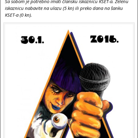
Sa sobom je potrebno imati člansku iskaznicu KSET-a. Zelenu
iskaznicu nabavite na ulazu (5 kn) ili preko dana na šanku
KSET-a (0 kn).