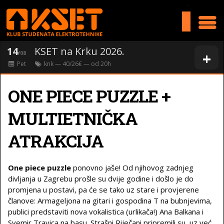
>
14
KSET na Krku 2026.
+
/08
Pet
knk
— 40/26€ — od
20
h
ONE PIECE PUZZLE +
MULTIETNIČKA
ATRAKCIJA
One piece puzzle
ponovno jaše! Od njihovog zadnjeg
divljanja u Zagrebu prošle su dvije godine i došlo je do
promjena u postavi, pa će se tako uz stare i provjerene
članove: Armageljona na gitari i gospodina T na bubnjevima,
publici predstaviti nova vokalistica (urlikača!) Ana Balkana i
Svemir Travica na basu. Strašni Riječani pripremili su, uz već