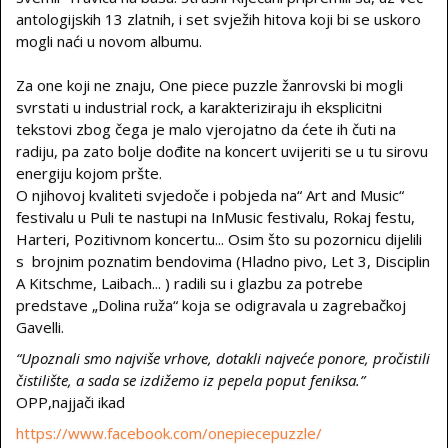
antologijskih 13 zlatnih, i set svježih hitova koji bi se uskoro
mogli naći u novom albumu.
Za one koji ne znaju, One piece puzzle žanrovski bi mogli
svrstati u industrial rock, a karakteriziraju ih eksplicitni
tekstovi zbog čega je malo vjerojatno da ćete ih čuti na
radiju, pa zato bolje dođite na koncert uvijeriti se u tu sirovu
energiju kojom pršte.
O njihovoj kvaliteti svjedoče i pobjeda na“ Art and Music“
festivalu u Puli te nastupi na InMusic festivalu, Rokaj festu,
Harteri, Pozitivnom koncertu... Osim što su pozornicu dijelili
s brojnim poznatim bendovima (Hladno pivo, Let 3, Disciplin
A Kitschme, Laibach... ) radili su i glazbu za potrebe
predstave „Dolina ruža“ koja se odigravala u zagrebačkoj
Gavelli.
“Upoznali smo najviše vrhove, dotakli najveće ponore, pročistili
čistilište, a sada se izdižemo iz pepela poput feniksa.”
OPP,najjači ikad
https://www.facebook.com/onepiecepuzzle/