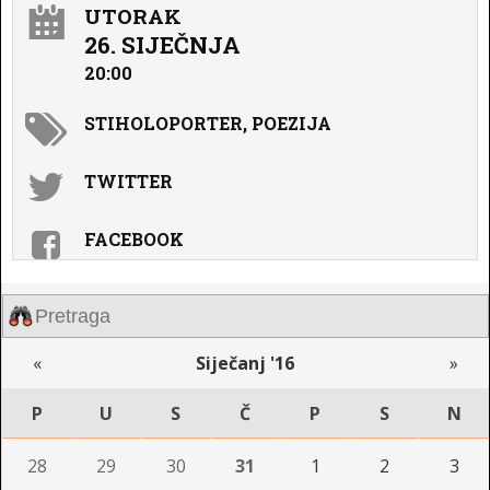
UTORAK
26. SIJEČNJA
20:00
STIHOLOPORTER, POEZIJA
TWITTER
FACEBOOK
«
Siječanj '16
»
P
U
S
Č
P
S
N
28
29
30
31
1
2
3