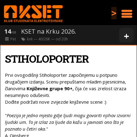
>
14
KSET na Krku 2026.
+
/08
Pet
knk
— 40/26€ — od
20
h
STIHOLOPORTER
Prvi ovogodišnji Stiholoporter započinjemu u potpuno
drugačijem izdanju. Scenu prepuštamo mladim pjesnicima,
članovima
Književne grupe 90+,
čija će vas zrelost izraza
nesumnjivo oduševiti.
Dođite podržati nove zvijezde književne scene :)
"
Poezija je jedno mjesto gdje ljudi mogu govoriti njihov izvorni
ljudski um. To je izlaz za ljude da kažu u javnosti ono što je
poznato u četiri oka.
"
A. Ginsberg