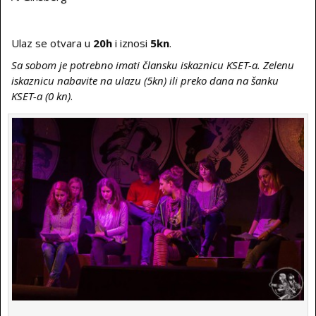
Ulaz se otvara u
20h
i iznosi
5kn
.
Sa sobom je potrebno imati člansku iskaznicu KSET-a.
Zelenu
iskaznicu nabavite na ulazu (5kn) ili preko dana na šanku
KSET-a (0 kn)
.