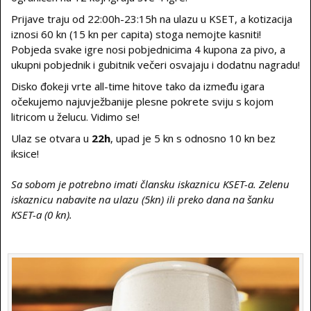
Prijave traju od 22:00h-23:15h na ulazu u KSET, a kotizacija
iznosi 60 kn (15 kn per capita) stoga nemojte kasniti!
Pobjeda svake igre nosi pobjednicima 4 kupona za pivo, a
ukupni pobjednik i gubitnik večeri osvajaju i dodatnu nagradu!
Disko đokeji vrte all-time hitove tako da između igara
očekujemo najuvježbanije plesne pokrete sviju s kojom
litricom u želucu. Vidimo se!
Ulaz se otvara u
22h
, upad je 5 kn s odnosno 10 kn bez
iksice!
Sa sobom je potrebno imati člansku iskaznicu KSET-a. Zelenu
iskaznicu nabavite na ulazu (5kn) ili preko dana na šanku
KSET-a (0 kn).