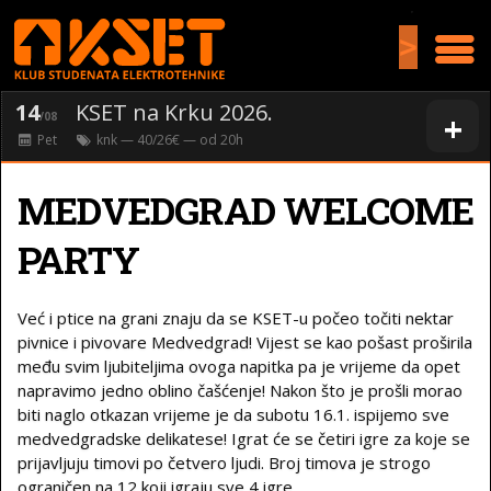
>
14
KSET na Krku 2026.
+
/08
Pet
knk
— 40/26€ — od
20
h
MEDVEDGRAD WELCOME
PARTY
Već i ptice na grani znaju da se KSET-u počeo točiti nektar
pivnice i pivovare Medvedgrad! Vijest se kao pošast proširila
među svim ljubiteljima ovoga napitka pa je vrijeme da opet
napravimo jedno oblino čašćenje! Nakon što je prošli morao
biti naglo otkazan vrijeme je da subotu 16.1. ispijemo sve
medvedgradske delikatese! Igrat će se četiri igre za koje se
prijavljuju timovi po četvero ljudi. Broj timova je strogo
ograničen na 12 koji igraju sve 4 igre.