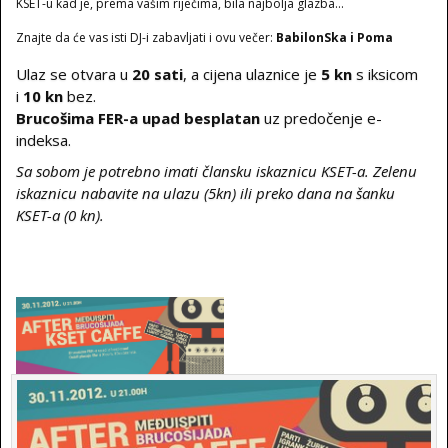
KSET-u kad je, prema vašim riječima, bila najbolja glazba...
Znajte da će vas isti DJ-i zabavljati i ovu večer:
BabilonSka i Poma
Ulaz se otvara u
20 sati
, a
cijena ulaznice
je
5 kn
s iksicom
i
10 kn
bez.
Brucošima FER-a upad besplatan
uz predočenje e-
indeksa.
Sa sobom je potrebno imati člansku iskaznicu KSET-a. Zelenu
iskaznicu nabavite na ulazu (5kn) ili preko dana na šanku
KSET-a (0 kn).