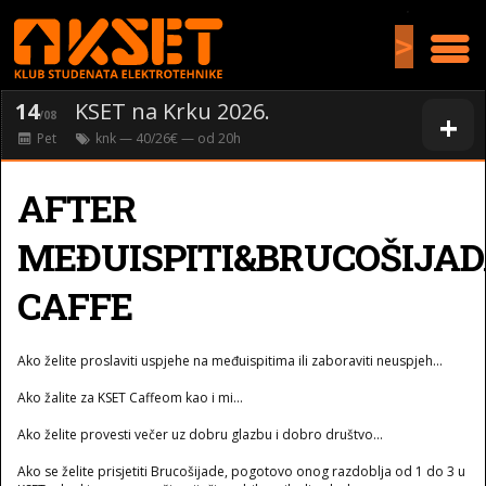
>
14
KSET na Krku 2026.
+
/08
Pet
knk
— 40/26€ — od
20
h
AFTER
MEĐUISPITI&BRUCOŠIJA
CAFFE
Ako želite proslaviti uspjehe na međuispitima ili zaboraviti neuspjeh...
Ako žalite za KSET Caffeom kao i mi...
Ako želite provesti večer uz dobru glazbu i dobro društvo...
Ako se želite prisjetiti Brucošijade, pogotovo onog razdoblja od 1 do 3 u