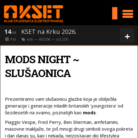
>
14
KSET na Krku 2026.
+
/08
Pet
knk
— 40/26€ — od
20
h
MODS NIGHT ~
SLUŠAONICA
Prezentiramo vam slušaonicu glazbe koja je obilježila
generacije i generacije mladih britanskih 'youngstera' od
šezdesetih na ovamo, poznatijih kao
mods
.
Piaggio Vespe, Fred Perry, Ben Sherman, amfetamini,
masovne makljaže, te još mnogi drugi simboli ovoga pokreta
i dan danas su, kao i nekada, neizostavan dio lifestylea