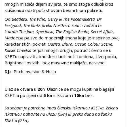
mnogih mladića diljem svijeta, te smo stoga odlučili kroz
slušaonicu odati počast ovom besmrtnom pokretu.
Od
Beatlesa, The Who, Gerry & The Pacemakersa, Dr
Feelgood, The Kinks preko Northern soul izvođača te
kultnih The Jam, Specialsa, The English Beata, Secret Affair,
Madnessa
pa sve do modernijh imena koje je inspirirao ovaj
karakteristični pokret;
Oasisa, Blura, Ocean Colour Scene,
Kaiser Cheefsa
te još mnogih drugih, potrudit ćemo se u
KSETu napraviti atmosferu ludih noći Londona, Liverpoola,
Brightona i ostalih…bez masovne makljaže, naravno!
DJs
: Pitch Invasion & Hulja
Ulaz se otvara u
20
h. Ulaznice se mogu kupiti na blagajni
KSET-a po cijeni od
5 kn
s iksicom i
10kn
bez.
Sa sobom je potrebno imati člansku iskaznicu KSET-a. Zelenu
iskaznicu nabavite na ulazu (5kn) ili
preko dana na šanku
KSET-a (0 kn).