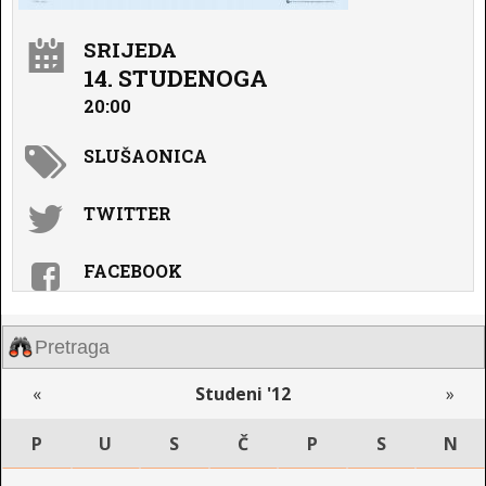
SRIJEDA
14. STUDENOGA
20:00
SLUŠAONICA
TWITTER
FACEBOOK
«
Studeni '12
»
P
U
S
Č
P
S
N