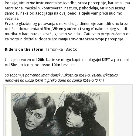
Poezija, virtuozne instrumentalne izvedbe, vrata percepcije, karizma Jima
Morrisona, meskalin, kontroverzni nastupi, psihodelija, Mr Mojo Rising
samo su neke od asocijacija na ovaj bend, a cijelu vam priču nudimo
večeras.
Prvi dio glazbenog putovanja u neke druge dimenzije zamislili smo kroz
odličan dokumentarni film „
When you're strange
“ nakon kojeg slijedi
muzika. A kad muzika završi, gasimo svijetla… Zato vam preporučamo da
za potpun doživljaj dođete što ranije i otvorite vrata svoje percepcije.
Riders on the storm
: Tamon-Ra i BadCo
Ulaz je otvoren od
20h
. Karte se mogu kupiti na blagajni KSET-a po cijeni
od
5kn
s x-icom, odnosno
10kn
bez iste.
Sa sobom je potrebno imati člansku iskaznicu KSET-a. Zelenu iskaznicu
nabavite na ulazu (5kn) ili
preko dana na šanku KSET-a (0 kn).