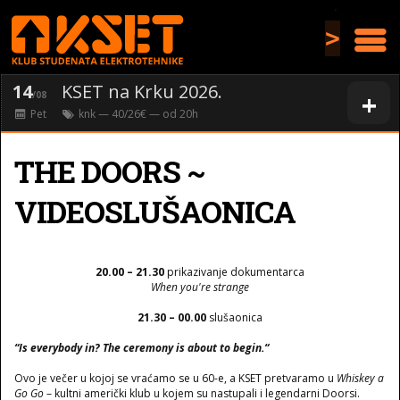
>
14
KSET na Krku 2026.
+
/08
Pet
knk
— 40/26€ — od
20
h
THE DOORS ~
VIDEOSLUŠAONICA
20.00 – 21.30
prikazivanje dokumentarca
When you're strange
21.30 – 00.00
slušaonica
“Is everybody in? The ceremony is about to begin.“
Ovo je večer u kojoj se vraćamo se u 60-e, a KSET pretvaramo u
Whiskey a
Go Go
– kultni američki klub u kojem su nastupali i legendarni Doorsi.