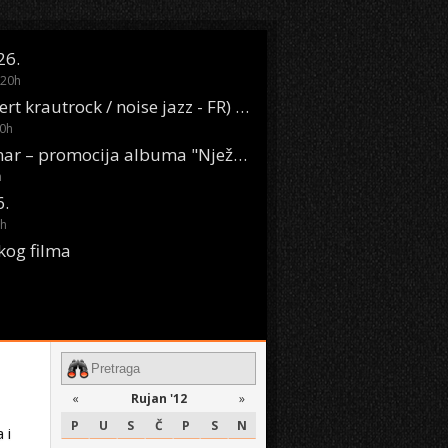
26.
20
h
Oasis Boom (desert krautrock / noise jazz - FR) @ KONTEJNER
0
h
KSET50: Sara Renar – promocija albuma "Nježne riječi" @ Močvara
h
6.
h
kog filma
«
Rujan '12
»
P
U
S
Č
P
S
N
 i