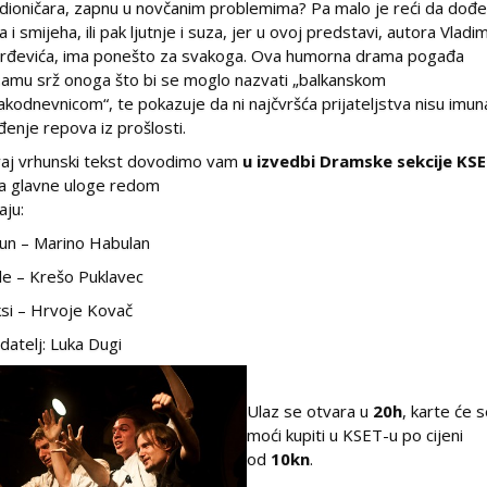
adioničara, zapnu u novčanim problemima? Pa malo je reći da dođ
la i smijeha, ili pak ljutnje i suza, jer u ovoj predstavi, autora Vladi
rđevića, ima ponešto za svakoga. Ova humorna drama pogađa
samu srž onoga što bi se moglo nazvati „balkanskom
akodnevnicom“, te pokazuje da ni najčvršća prijateljstva nisu imun
đenje repova iz prošlosti.
aj vrhunski tekst dovodimo vam
u izvedbi Dramske sekcije KSE
 a glavne uloge redom
aju:
un – Marino Habulan
le – Krešo Puklavec
ksi – Hrvoje Kovač
datelj: Luka Dugi
Ulaz se otvara u
20h
, karte će 
moći kupiti u KSET-u po cijeni
od
10kn
.