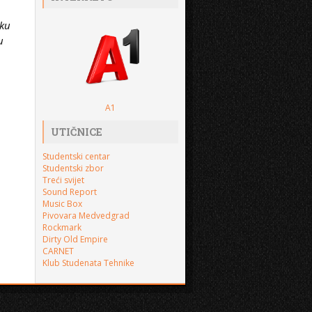
sku
u
A1
UTIČNICE
Studentski centar
Studentski zbor
Treći svijet
Sound Report
Music Box
Pivovara Medvedgrad
Rockmark
Dirty Old Empire
CARNET
Klub Studenata Tehnike