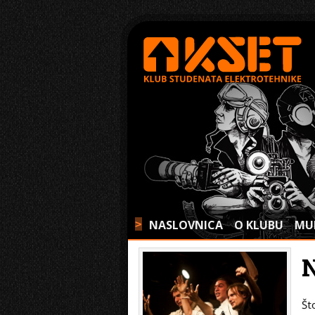
NASLOVNICA
O KLUBU
MU
>
Št