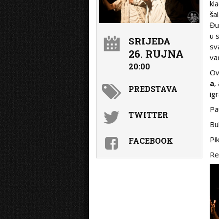
kl
ša
Đu
u 
SRIJEDA
sv
26. RUJNA
va
20:00
Ov
a
,
PREDSTAVA
igr
Pa
TWITTER
Bu
Pi
FACEBOOK
Re