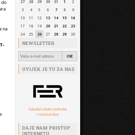
e do
27
28
29
30
31
1
2
mira
3
4
5
6
7
8
9
10
11
12
13
14
15
16
17
18
19
20
21
22
23
a na
24
25
26
27
28
29
30
NEWSLETTER
T-
UVIJEK JE TU ZA NAS
Fakultet elektrotehnike
se
i računarstva
DAJE NAM PRISTUP
INTERNETU