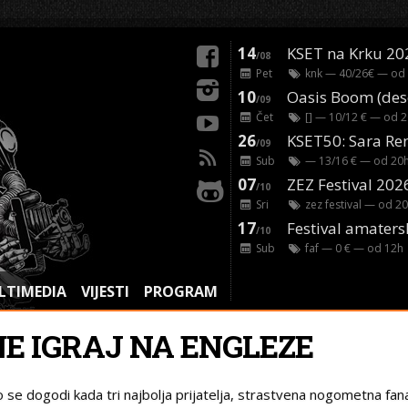
14
KSET na Krku 20
/08
Pet
knk
— 40/26€ — od
10
/09
Čet
[]
— 10/12 € — od
2
26
/09
Sub
— 13/16 € — od
20
07
ZEZ Festival 202
/10
Sri
zez festival
— od
20
17
Festival amaters
/10
Sub
faf
— 0 € — od
12
h
LTIMEDIA
VIJESTI
PROGRAM
NE IGRAJ NA ENGLEZE
o se dogodi kada tri najbolja prijatelja, strastvena nogometna fana