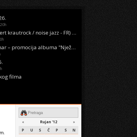
26.
20
h
Oasis Boom (desert krautrock / noise jazz - FR) @ KONTEJNER
0
h
KSET50: Sara Renar – promocija albuma "Nježne riječi" @ Močvara
h
6.
h
kog filma
«
Rujan '12
»
P
U
S
Č
P
S
N
om.