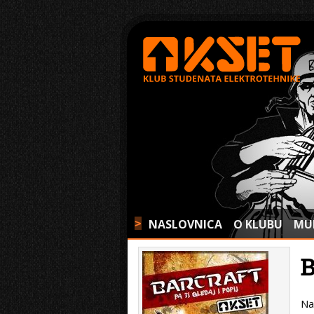
NASLOVNICA
O KLUBU
MU
>
Na