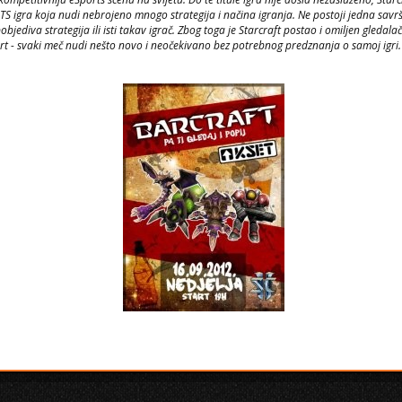
RTS igra koja nudi nebrojeno mnogo strategija i načina igranja. Ne postoji jedna savr
objediva strategija ili isti takav igrač. Zbog toga je Starcraft postao i omiljen gledalač
rt - svaki meč nudi nešto novo i neočekivano bez potrebnog predznanja o samoj igri.