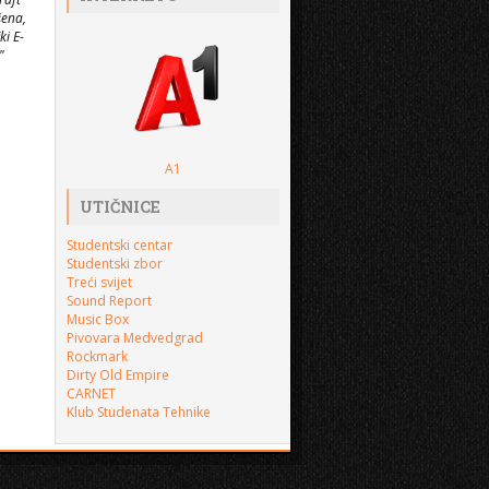
šena,
ki E-
"
A1
UTIČNICE
Studentski centar
Studentski zbor
Treći svijet
Sound Report
Music Box
Pivovara Medvedgrad
Rockmark
Dirty Old Empire
CARNET
Klub Studenata Tehnike