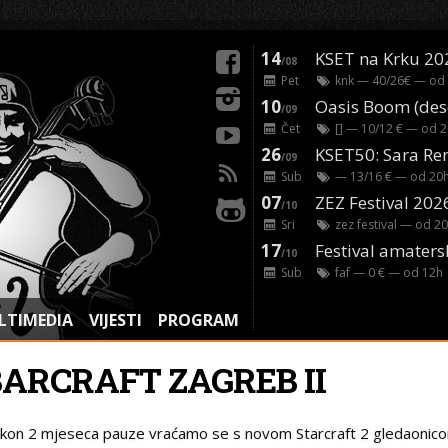
14
KSET na Krku 20
/08
Pet
knk
— 40/26€ — od
10
/09
Čet
[]
— 10/12 € — od
2
26
/09
Sub
— 13/16 € — od
20
07
ZEZ Festival 202
/10
Sri
zez festival
— od
20
17
Festival amaters
/10
Sub
faf
— 0 € — od
12
h
LTIMEDIA
VIJESTI
PROGRAM
BARCRAFT ZAGREB II
kon 2 mjeseca pauze vraćamo se s novom Starcraft 2 gledaonic