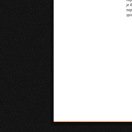
je 
nep
spo