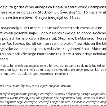
og puta gledat ćemo
europsko finale
Blizzard World Champions
riesa koje se održava u Stockholmu u Švedskoj 15. i 16. rujna. Prat
mo završne mečeve 16. rujna (nedjelja) od 19 sati.
i natjecatelji su iz Europe, a osim već renomiranih imena koja ne
htijevaju posebnu najavu, poput Nerchia (kojeg se dobro sjećam
o pobjednika na prošlom Barcraftu), Stephana, DeMuslima, Thorza
ite-Re, Sockea, itd. bit će interesantno pratiti "new kids on the bl
rgovske zvijezde u usponu u vidu VortiXa, JohnnyREcca i Ziktomini
ji su pokazali više nego impresivne rezultate u posljednjih nekolik
eseci.
 koji su bili prošli put znaju kako je bilo (ovaj put nadamo se da neće biti toliko
će), a oni koji nisu bili neka dođu i uvjere se. Povedite prijatelje, poznanike, rodit
e i djedove -
popularizirajmo eSports u Hrvatskoj!
!
tak uvod za one koji nisu točno sigurni što je to Barcraft
:
rCraft ili organizirano gledanje Starcraft 2 turnira u nekoj birtiji postaje sve popularn
omen u svijetu. Princip je isti kao i gledanje npr. nogometa u birtiji, samo što se neće
dati nogomet nego Starcraft 2. Starcraft i njegov moderni nasljednik Starcraft 2 imaj
kompetitivniju eSports scenu na svijetu. Do te titule igra nije došla nezasluženo, Starc