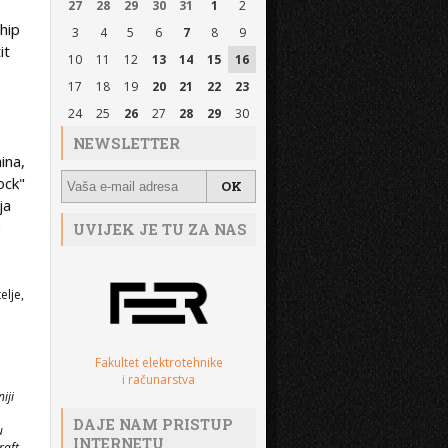
27
28
29
30
31
1
2
hip
3
4
5
6
7
8
9
it
10
11
12
13
14
15
16
17
18
19
20
21
22
23
24
25
26
27
28
29
30
o
NEWSLETTER
ina,
ock"
ja
o
UVIJEK JE TU ZA NAS
elje,
Fakultet elektrotehnike
i računarstva
iji
DAJE NAM PRISTUP
u
INTERNETU
raft