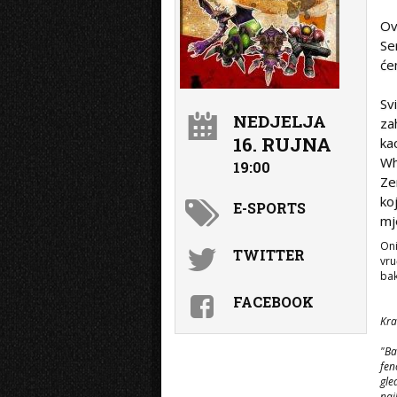
Ov
Se
će
Sv
NEDJELJA
za
16. RUJNA
ka
Wh
19:00
Ze
ko
E-SPORTS
mj
Oni
TWITTER
vru
bak
FACEBOOK
Kra
"Ba
fen
gle
naj