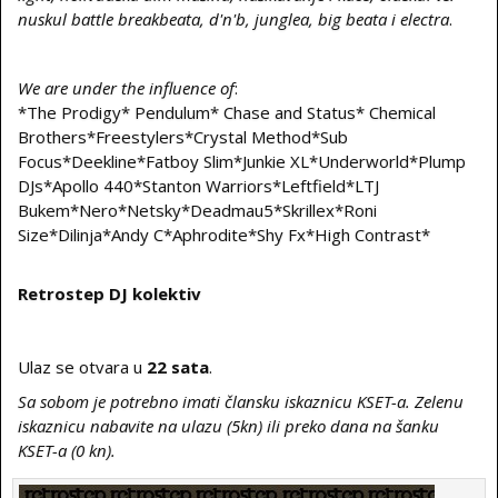
nuskul battle breakbeata, d'n'b, junglea, big beata i electra
.
We are under the influence of
:
*The Prodigy* Pendulum* Chase and Status* Chemical
Brothers*Freestylers*Crystal Method*Sub
Focus*Deekline*Fatboy Slim*Junkie XL*Underworld*Plump
DJs*Apollo 440*Stanton Warriors*Leftfield*LTJ
Bukem*Nero*Netsky*Deadmau5*Skrillex*Roni
Size*Dilinja*Andy C*Aphrodite*Shy Fx*High Contrast*
Retrostep DJ kolektiv
Ulaz se otvara u
22 sata
.
Sa sobom je potrebno imati člansku iskaznicu KSET-a. Zelenu
iskaznicu nabavite na ulazu (5kn) ili preko dana na šanku
KSET-a (0 kn).