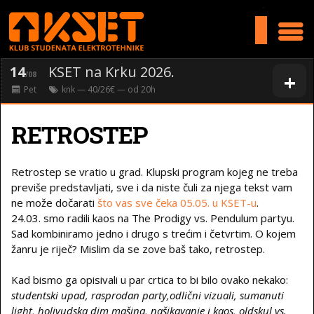
>
14
KSET na Krku 2026.
+
/08
Pet
knk
— 40/26€ — od
20
h
RETROSTEP
Retrostep se vratio u grad. Klupski program kojeg ne treba
previše predstavljati, sve i da niste čuli za njega tekst vam
ne može dočarati
što vas sve čeka 05.05. u KSET-u
.
24.03. smo radili kaos na The Prodigy vs. Pendulum partyu.
Sad kombiniramo jedno i drugo s trećim i četvrtim. O kojem
žanru je riječ? Mislim da se zove baš tako, retrostep.
Kad bismo ga opisivali u par crtica to bi bilo ovako nekako:
studentski upad, rasprodan party,odlični vizuali, sumanuti
light, holivudska dim mašina, našikavanje i kaos, oldskul vs.