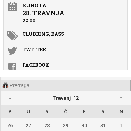
SUBOTA
28. TRAVNJA
22:00
CLUBBING, BASS
TWITTER
FACEBOOK
«
Travanj '12
»
P
U
S
Č
P
S
N
26
27
28
29
30
31
1