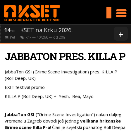
>
14
KSET na Krku 2026.
+
/08
Pet
knk
— 40/26€ — od
20
h
JABBATON PRES. KILLA P
JabbaTon GSI (Grime Scene Investigation) pres. KILLA P
(Roll Deep, UK)
EXIT festival promo
KILLA P (Roll Deep, UK) + Yesh, Rea, Mayo
JabbaTon GSI
("Grime Scene Investigation") nakon duljeg
vremena u Zagreb dovodi još jednog
velikana britanske
Grime scene Killa P-a
! Član je svjetski poznatog Roll Deepa