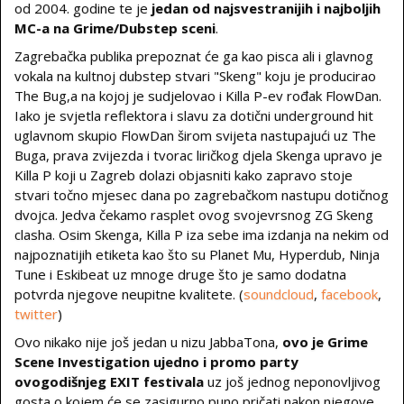
od 2004. godine te je
jedan od najsvestranijih i najboljih
MC-a na Grime/Dubstep sceni
.
Zagrebačka publika prepoznat će ga kao pisca ali i glavnog
vokala na kultnoj dubstep stvari "Skeng" koju je producirao
The Bug,a na kojoj je sudjelovao i Killa P-ev rođak FlowDan.
Iako je svjetla reflektora i slavu za dotični underground hit
uglavnom skupio FlowDan širom svijeta nastupajući uz The
Buga, prava zvijezda i tvorac liričkog djela Skenga upravo je
Killa P koji u Zagreb dolazi objasniti kako zapravo stoje
stvari točno mjesec dana po zagrebačkom nastupu dotičnog
dvojca. Jedva čekamo rasplet ovog svojevrsnog ZG Skeng
clasha. Osim Skenga, Killa P iza sebe ima izdanja na nekim od
najpoznatijih etiketa kao što su Planet Mu, Hyperdub, Ninja
Tune i Eskibeat uz mnoge druge što je samo dodatna
potvrda njegove neupitne kvalitete. (
soundcloud
,
facebook
,
twitter
)
Ovo nikako nije još jedan u nizu JabbaTona,
ovo je Grime
Scene Investigation ujedno i promo party
ovogodišnjeg EXIT festivala
uz još jednog neponovljivog
gosta o kojem će se zasigurno puno pričati nakon njegove