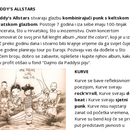
DDY'S ALLSTARS
ddy's Allstars
stvaraju glazbu
kombinirajući punk s keltskom 
ratskom glazbom
. Postoje 7 godina i iza sebe imaju 100-tinjak
ncerata, što u Hrvatskoj, što u inozemstvu. Ovim koncertom
omovirat će svoj prvi full lenght album „
Hoist the colors
“, koji je u i
ć preko godinu dana i stvarno bilo krajnje vrijeme da ga svijet čuje
e godine planiraju tour po Europi. Pozivaju vas da dođete u što
ćem broju, dobro se zabavite, isplešete i kupite njihov album, kak
v profit otišao u fond "Dajmo da Paddysi piju".
KURVE
Kurve se bave refleksivno
poezijom, Kurve sviraju
rock'n'roll
, Kurve sviraju
d
beat
i Kurve sviraju
sjetni
punk
. Kurve nisu najstariji
zanat od početka vremena,
Kurve su bend koji će se pr
put predstaviti javnosti u