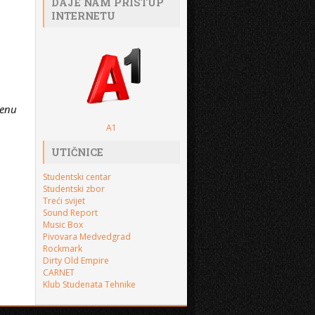
DAJE NAM PRISTUP
INTERNETU
lenu
A1
u
UTIČNICE
Studentski centar
Studentski zbor
Treći svijet
Sound Report
Music Box
Pivovara Medvedgrad
Rockmark
Dirty Old Empire
CARNET
Klub Studenata Tehnike