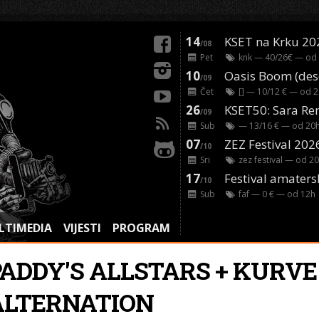
14
KSET na Krku 20
/08
Pet
knk
— 40/26€ — od
10
/09
Čet
[]
— 10/12 € — od
2
26
/09
Sub
— 13/16 € — od
20
07
ZEZ Festival 202
/10
Sri
zez festival
— od
20
17
Festival amaters
/10
Sub
faf
— 0 € — od
12
h
LTIMEDIA
VIJESTI
PROGRAM
PADDY'S ALLSTARS + KURVE
ALTERNATION