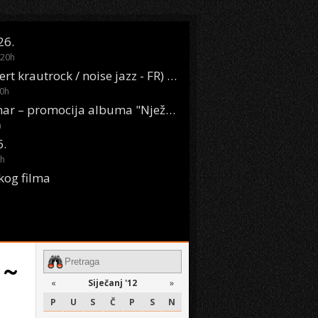
26.
20
h
Oasis Boom (desert krautrock / noise jazz - FR) @ KONTEJNER
0
h
KSET50: Sara Renar – promocija albuma "Nježne riječi" @ Močvara
h
6.
h
kog filma
 ~
«
Siječanj '12
»
P
U
S
Č
P
S
N