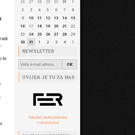
26
27
28
29
30
31
1
2
3
4
5
6
7
8
i
9
10
11
12
13
14
15
16
17
18
19
20
21
22
23
24
25
26
27
28
29
zradi
30
31
1
2
3
4
5
.
NEWSLETTER
o bi
UVIJEK JE TU ZA NAS
m
-
Fakultet elektrotehnike
i računarstva
vi