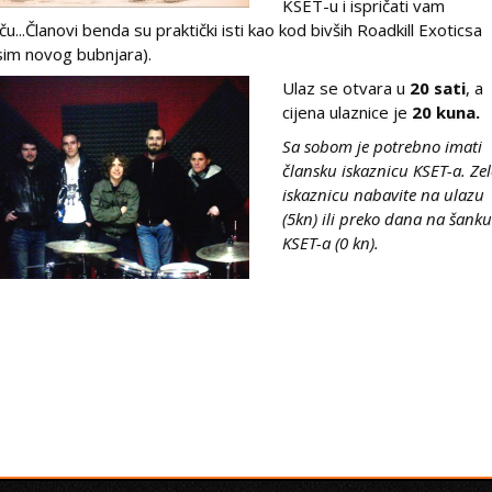
KSET-u i ispričati vam
iču...Članovi benda su praktički isti kao kod bivših Roadkill Exoticsa
sim novog bubnjara).
Ulaz se otvara u
20 sati
, a
cijena ulaznice je
20 kuna.
Sa sobom je potrebno imati
člansku iskaznicu KSET-a. Ze
iskaznicu nabavite na ulazu
(5kn) ili preko dana na šank
KSET-a (0 kn).