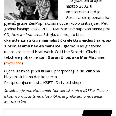
… je glazbeni projekt
nastao 2002. u
Amsterdamu kad je
Goran Uroić (poznatiji kao
pjevač grupe ZenPop) skupio novce i kupio sintisajzer. Pet
godina kasnije, dakle 2007. ManMachine napokon snima prvi
CD,
Now Im Immortal!
Stil glazbe mogao bi se
okarakterizirati kao
minimalistički elektro-industrial-pop
s primjesama neo-romantike i glama
. Kao glazbene
uzore voli isticati Kraftwerk, Coil i the Streets. Glazbu i
tekstove potpisuje sam
Goran Uroić aka ManMachine
.
(
myspace
)
Cijena ulaznice je
20 kuna
u pretprodaji, a
30 kuna
na
blagajni kluba na dan koncerta.
Pretprodajna mjesta: KSET i Dirty old shop.
Sa sobom je potrebno imati člansku iskaznicu KSET-a. Zelenu
iskaznicu nabavite na ulazu (5kn) ili preko dana na šanku
KSET-a (0 kn).