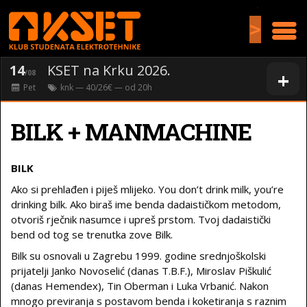
>
14
KSET na Krku 2026.
+
/08
Pet
knk
— 40/26€ — od
20
h
BILK + MANMACHINE
BILK
Ako si prehlađen i piješ mlijeko. You don’t drink milk, you’re
drinking bilk. Ako biraš ime benda dadaističkom metodom,
otvoriš rječnik nasumce i upreš prstom. Tvoj dadaistički
bend od tog se trenutka zove Bilk.
Bilk su osnovali u Zagrebu 1999. godine srednjoškolski
prijatelji Janko Novoselić (danas T.B.F.), Miroslav Piškulić
(danas Hemendex), Tin Oberman i Luka Vrbanić. Nakon
mnogo previranja s postavom benda i koketiranja s raznim