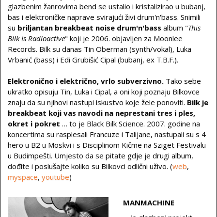
glazbenim žanrovima bend se ustalio i kristalizirao u bubanj,
bas i elektroničke naprave svirajući živi drum'n'bass. Snimili
su
briljantan breakbeat noise drum'n'bass
album "
This
Bilk Is Radioactive
" koji je 2006. objavljen za Moonlee
Records. Bilk su danas Tin Oberman (synth/vokal), Luka
Vrbanić (bass) i Edi Grubišić Cipal (bubanj, ex T.B.F.).
Elektronično i električno, vrlo subverzivno.
Tako sebe
ukratko opisuju Tin, Luka i Cipal, a oni koji poznaju Bilkovce
znaju da su njihovi nastupi iskustvo koje žele ponoviti.
Bilk je
breakbeat koji vas navodi na neprestani tres i ples,
okret i pokret
… to je Black Bilk Science. 2007. godine na
koncertima su rasplesali Francuze i Talijane, nastupali su s 4
hero u B2 u Moskvi i s Disciplinom Kičme na Sziget Festivalu
u Budimpešti. Umjesto da se pitate gdje je drugi album,
dođite i poslušajte koliko su Bilkovci odlični uživo. (
web
,
myspace
,
youtube
)
MANMACHINE