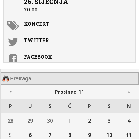
26. SIJEČNJA
20:00
KONCERT
TWITTER
FACEBOOK
«
Prosinac '11
»
P
U
S
Č
P
S
N
28
29
30
1
2
3
4
5
6
7
8
9
10
11