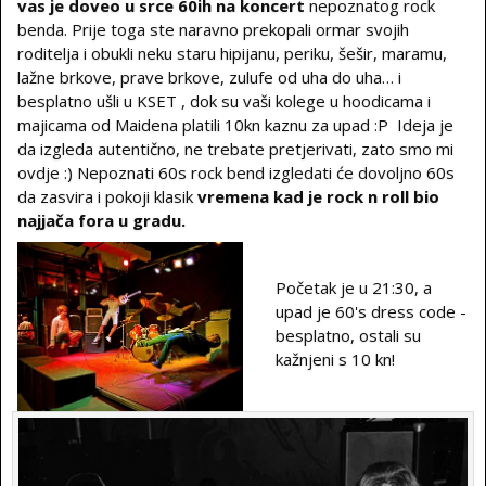
vas je doveo u srce 60ih na koncert
nepoznatog rock
benda. Prije toga ste naravno prekopali ormar svojih
roditelja i obukli neku staru hipijanu, periku, šešir, maramu,
lažne brkove, prave brkove, zulufe od uha do uha… i
besplatno ušli u KSET , dok su vaši kolege u hoodicama i
majicama od Maidena platili 10kn kaznu za upad :P
Ideja je
da izgleda autentično, ne trebate pretjerivati, zato smo mi
ovdje :) Nepoznati 60s rock bend izgledati će dovoljno 60s
da zasvira i pokoji klasik
vremena kad je rock n roll bio
najjača fora u gradu.
Početak je u 21:30, a
upad je 60's dress code -
besplatno, ostali su
kažnjeni s 10 kn!