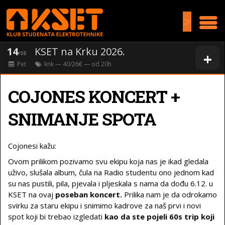
>
14
KSET na Krku 2026.
+
/08
Pet
knk
— 40/26€ — od
20
h
COJONES KONCERT +
SNIMANJE SPOTA
Cojonesi kažu:
Ovom prilikom pozivamo svu ekipu koja nas je ikad gledala
uživo, slušala album, čula na Radio studentu ono jednom kad
su nas pustili, pila, pjevala i pljeskala s nama da dođu 6.12. u
KSET na ovaj
poseban koncert.
Prilika nam je da odrokamo
svirku za staru ekipu i snimimo kadrove za naš prvi i novi
spot koji bi trebao izgledati
kao da ste pojeli 60s trip koji