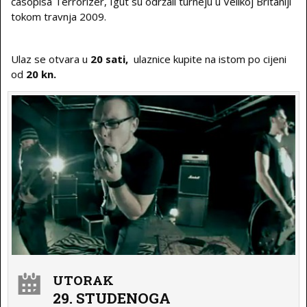
časopisa Terrorizer, Igut su održali turneju u Velikoj Britaniji
tokom travnja 2009.
Ulaz se otvara u
20 sati,
ulaznice kupite na istom po cijeni
od
20 kn.
UTORAK
29. STUDENOGA