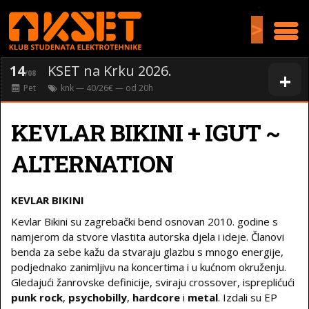
>
14
KSET na Krku 2026.
+
/08
Pet
knk
— 40/26€ — od
20
h
KEVLAR BIKINI + IGUT ~
ALTERNATION
KEVLAR BIKINI
Kevlar Bikini su zagrebački bend osnovan 2010. godine s
namjerom da stvore vlastita autorska djela i ideje. Članovi
benda za sebe kažu da stvaraju glazbu s mnogo energije,
podjednako zanimljivu na koncertima i u kućnom okruženju.
Gledajući žanrovske definicije, sviraju crossover, ispreplićući
punk rock
,
psychobilly
,
hardcore
i
metal
. Izdali su EP