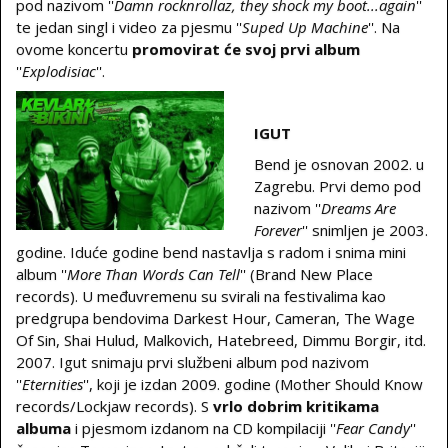
pod nazivom ''
Damn rocknrollaz, they shock my boot...again
''
te jedan singl i video za pjesmu ''
Suped Up Machine
''. Na
ovome koncertu
promovirat će svoj prvi album
''
Explodisiac
''.
IGUT
Bend je osnovan 2002. u
Zagrebu. Prvi demo pod
nazivom ''
Dreams Are
Forever
'' snimljen je 2003.
godine. Iduće godine bend nastavlja s radom i snima mini
album ''
More Than Words Can Tell
'' (Brand New Place
records). U međuvremenu su svirali na festivalima kao
predgrupa bendovima Darkest Hour, Cameran, The Wage
Of Sin, Shai Hulud, Malkovich, Hatebreed, Dimmu Borgir, itd.
2007. Igut snimaju prvi službeni album pod nazivom
''
Eternities
'', koji je izdan 2009. godine (Mother Should Know
records/Lockjaw records). S
vrlo dobrim kritikama
albuma
i pjesmom izdanom na CD kompilaciji ''
Fear Candy
''