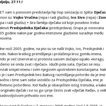
djelju, 27.11.!
ET vam s ponosom predstavlja hip hop senzaciju iz Splita:
Dječac
anovi su:
Vojko Vrućina
(repa i radi glazbu),
Ivo Sivo
(repa) i
Zon
epa i radi glazbu) + šira familija dječaka od koje posebno treba
taknuti
Predsjednika Dječaka
(predsjedava). Grupa je osnovana
05 godine nakon par godina intenzivne glazbene suradnje među
anovima.
dne noći 2005. godine, na pivi su se našli Vojko, Ivo, Predsjednik i
ndo. Nakon kratkog premišljanja i prolaženja kroz gomilu imena,
ndo je već iznerviran iz protesta sasvim slučajno ispalio «kvragu,
žemo se onda zvat i dječaci». Idućih pola sata, Dječaci se nisu
estali smijati imenu i svim njegovim upotrebnim konotacijama. Na
o je i sam Predsjednik bez ikakvog razmišljanja potvrdio da je ime
avično i time sam sebe ustoličio za Predsjednika Dječaka, ime je
finitivno potvrđeno. Kid Rađa je obavješten istog trenutka, a kako
 originalni dječak i svi su ga i prije često zvali «dječak Rađa», s vel
 zadovoljstvom prihvatio ovo ime.
ko su nastali Dječaci u 7. mjesecu 2005 godine. Već 1.8.2005. je