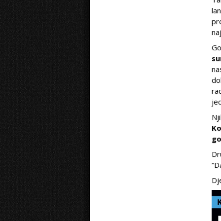
la
pr
na
Go
su
na
do
ra
je
Nj
Ko
go
Dr
“D
Dj