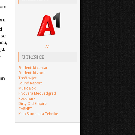
upom
oru.
i
 se
adu,
A1
ju,
š
UTIČNICE
Studentski centar
Studentski zbor
bum
Treći svijet
Sound Report
Music Box
Pivovara Medvedgrad
Rockmark
Dirty Old Empire
CARNET
Klub Studenata Tehnike