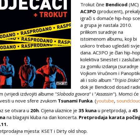
Trokut čine
Bendicod
(MC) 
AC3PO
(producent), prekalj
igrači s domaće hip-hop sc
a grupa je nastala 2010.
prilikom suradnje na
istoimenom albumu, koji bi
uskoro trebao ugledati svje
dana. AC3PO je član hip-ho
kolektiva Sinestet i zaslužan
za gomilu izdanja (suradnje
Vojkom Vrućinom i Panopti
ali i solo album "
Tripio Disko
dok je Bendicod dosad radi
m (vrijedi izdvojiti albume "
Sloboda govora
" i "
Assassin
"). Momci će
vesti u nove sfere zvukom
Tsunami Funka
. (
youtube
,
soundclou
az se otvara u
20h
. Cijena ulaznice je
35 kuna
u pretprodaji, a
45
na
na blagajni kluba na dan koncerta.
Pretprodaja karata počin
.11.
etprodajna mjesta: KSET i Dirty old shop.