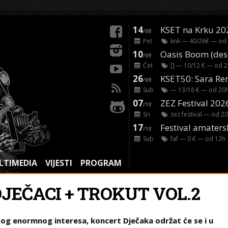
14
KSET na Krku 20
/08
Pet
knk
— 40/26€ — od
10
/09
Čet
[]
— 10/12 € — od
2
26
/09
Sub
— 13/16 € — od
20
07
ZEZ Festival 202
/10
Sri
zez festival
— od
20
17
Festival amaters
/10
Sub
faf
— 0 € — od
12
h
LTIMEDIA
VIJESTI
PROGRAM
DJEČACI + TROKUT VOL.2
og enormnog interesa, koncert Dječaka održat će se i u