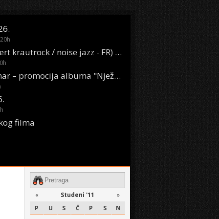
26.
20
h
Oasis Boom (desert krautrock / noise jazz - FR) @ KONTEJNER
0
h
KSET50: Sara Renar – promocija albuma "Nježne riječi" @ Močvara
h
6.
h
kog filma
«
Studeni '11
»
P
U
S
Č
P
S
N