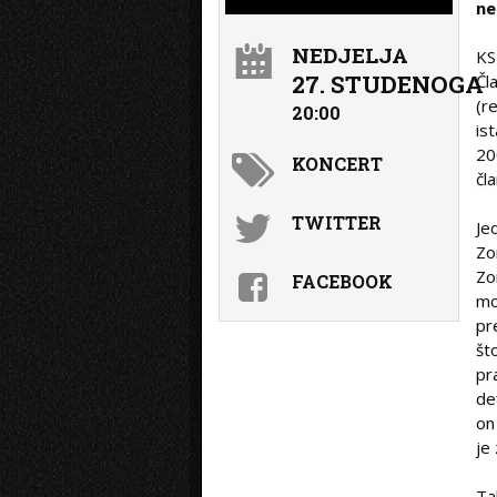
ne
NEDJELJA
KS
27. STUDENOGA
Čl
(r
20:00
is
20
KONCERT
čl
TWITTER
Je
Zo
Zo
FACEBOOK
mo
pr
št
pr
de
on
je
Ta