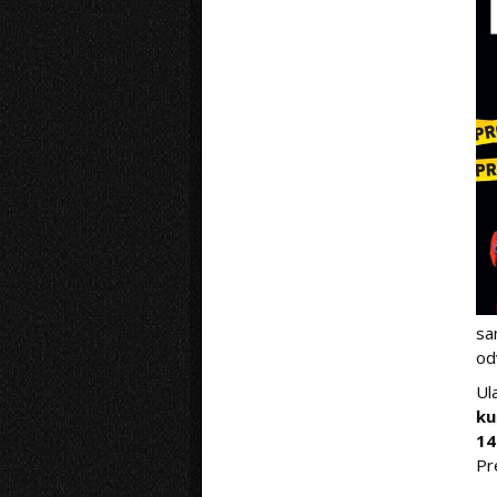
sa
od
Ul
ku
14
Pr