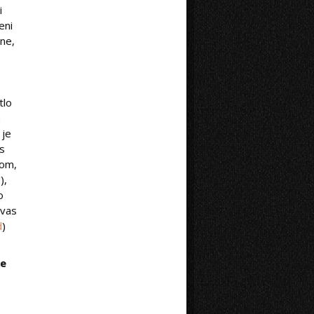
i
eni
ene,
tlo
p
 je
 s
kom,
"),
o
 vas
d
)
je