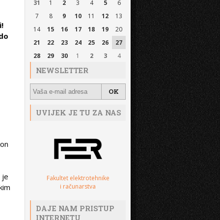
31
1
2
3
4
5
6
7
8
9
10
11
12
13
i!
14
15
16
17
18
19
20
do
21
22
23
24
25
26
27
28
29
30
1
2
3
4
NEWSLETTER
UVIJEK JE TU ZA NAS
kon
 je
Fakultet elektrotehnike
i računarstva
ikim
DAJE NAM PRISTUP
INTERNETU