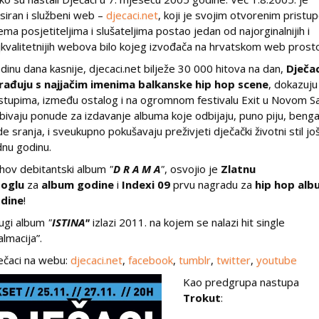
nsiran i službeni web –
djecaci.net
, koji je svojim otvorenim prist
ema posjetiteljima i slušateljima postao jedan od najorginalnijih i
jkvalitetnijih webova bilo kojeg izvođača na hrvatskom web prost
dinu dana kasnije, djecaci.net bilježe 30 000 hitova na dan,
Dječac
rađuju s najjačim imenima balkanske hip hop scene
, dokazuju
stupima, između ostalog i na ogromnom festivalu Exit u Novom S
bivaju ponude za izdavanje albuma koje odbijaju, puno piju, benga
de sranja, i sveukupno pokušavaju preživjeti dječački životni stil jo
dnu godinu.
ihov debitantski album
"
D R A M A
"
, osvojio je
Zlatnu
oglu
za
album godine
i
Indexi 09
prvu nagradu za
hip hop al
dine
!
ugi album
"
ISTINA"
izlazi 2011. na kojem se nalazi hit single
almacija”.
ečaci na webu:
djecaci.net
,
facebook
,
tumblr
,
twitter
,
youtube
Kao predgrupa nastupa
Trokut
: