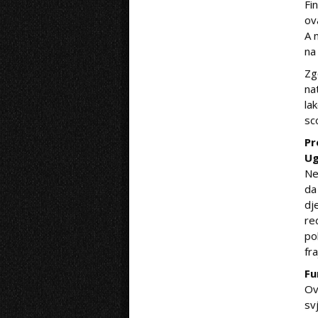
Fi
ov
A 
na
Zg
na
la
sc
Pr
Ug
Ne
da
dje
re
po
fr
Fu
Ov
sv