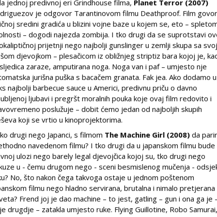
a jednoj predivnoj eri Grindhouse filma,
Planet Terror (2007)
driguezov je odgovor Tarantinovom filmu Deathproof. Film govor
iličnoj sredini gradića u blizini vojne baze u kojem se, eto – spleto
olnosti – dogodi najezda zombija. I tko drugi da se suprotstavi ov
okaliptičnoj prijetnji nego najbolji gunslinger u zemlji skupa sa sv
všom djevojkom – plesačicom iz obližnjeg striptiz bara kojoj je, ka
sljedica zaraze, amputirana noga. Noga van i paf – umjesto nje
tomatska jurišna puška s bacačem granata. Fak jea. Ako dodamo u
ks najbolji barbecue sauce u Americi, predivnu priču o davno
gubljenoj ljubavi i pregršt moralnih pouka koje ovaj film redovito i
avovremeno poslužuje – dobit ćemo jedan od najboljih skupih
eševa koji se vrtio u kinoprojektorima.
tko drugi nego Japanci, s filmom
The Machine Girl (2008)
da pari
ethodno navedenom filmu? I tko drugi da u japanskom filmu bude
avnoj ulozi nego barely legal djevojčica kojoj su, tko drugi nego
kuze u - čemu drugom nego - sceni besmislenog mučenja - odsjek
ku? No, što nakon čega takvoga ostaje u jednom poštenom
panskom filmu nego hladno servirana, brutalna i nimalo pretjerana
veta? Frend joj je dao machine – to jest, gatling – gun i ona ga je 
je drugdje – zatakla umjesto ruke. Flying Guillotine, Robo Samurai