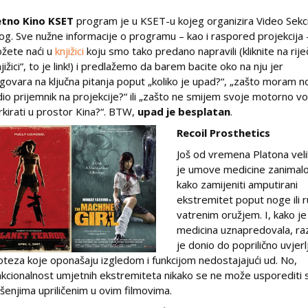
etno Kino KSET
program je u KSET-u kojeg organizira Video Sekc
tog. Sve nužne informacije o programu – kao i raspored projekcija 
žete naći u
knjižici
koju smo tako predano napravili (kliknite na rije
njižici“, to je link!) i predlažemo da barem bacite oko na nju jer
govara na ključna pitanja poput „koliko je upad?“, „zašto moram n
dio prijemnik na projekcije?“ ili „zašto ne smijem svoje motorno vo
rkirati u prostor Kina?“. BTW,
upad je besplatan
.
Recoil Prosthetics
Još od vremena Platona vel
je umove medicine zanimal
kako zamijeniti amputirani
ekstremitet poput noge ili 
vatrenim oružjem. I, kako je
medicina uznapredovala, ra
je donio do poprilično uvjerlj
oteza koje oponašaju izgledom i funkcijom nedostajajući ud. No,
nkcionalnost umjetnih ekstremiteta nikako se ne može usporediti 
ešenjima upriličenim u ovim filmovima.