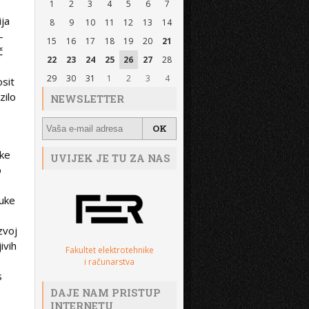
1
2
3
4
5
6
7
ija
8
9
10
11
12
13
14
–
15
16
17
18
19
20
21
č
22
23
24
25
26
27
28
29
30
31
1
2
3
4
osit
zilo
NEWSLETTER
ike
UVIJEK JE TU ZA NAS
o
ruke
zvoj
ivih
Fakultet elektrotehnike
i računarstva
s
DAJE NAM PRISTUP
INTERNETU