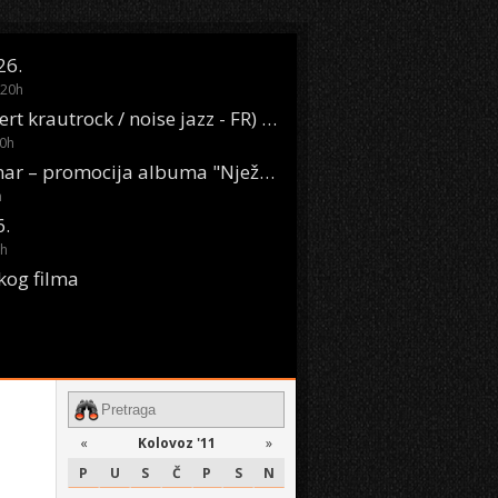
26.
20
h
Oasis Boom (desert krautrock / noise jazz - FR) @ KONTEJNER
0
h
KSET50: Sara Renar – promocija albuma "Nježne riječi" @ Močvara
h
6.
h
kog filma
«
Kolovoz '11
»
P
U
S
Č
P
S
N