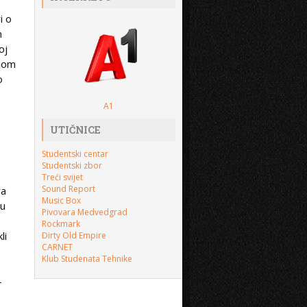
i o
m
oj
ojom
o
A1
UTIČNICE
Studentski centar
Studentski zbor
Treći svijet
Sound Report
ra
Music Box
 u
Pivovara Medvedgrad
Rockmark
li
Dirty Old Empire
CARNET
Klub Studenata Tehnike
–
,