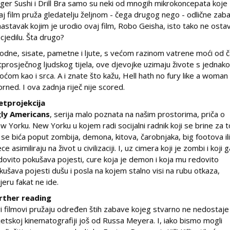
nger Sushi i Drill Bra samo su neki od mnogih mikrokoncepata koje
aj film pruža gledatelju željnom - čega drugog nego - odlične zab
nastavak kojim je urodio ovaj film, Robo Geisha, isto tako ne ostav
 cjedilu. Šta drugo?
odne, sisate, pametne i ljute, s većom razinom vatrene moći od č
tprosječnog ljudskog tijela, ove djevojke uzimaju živote s jednak
koćom kao i srca. A i znate što kažu, Hell hath no fury like a woman
orned. I ova zadnja riječ nije scored.
etprojekcija
ly Americans
, serija malo poznata na našim prostorima, priča o
w Yorku. New Yorku u kojem radi socijalni radnik koji se brine za t
 se bića poput zombija, demona, kitova, čarobnjaka, big footova il
ce asimiliraju na život u civilizaciji. I, uz cimera koji je zombi i koji 
dovito pokušava pojesti, cure koja je demon i koja mu redovito
kušava pojesti dušu i posla na kojem stalno visi na rubu otkaza,
ajeru fakat ne ide.
rther reading
i filmovi pružaju određen štih zabave kojeg stvarno ne nedostaje
jetskoj kinematografiji još od Russa Meyera. I, iako bismo mogli