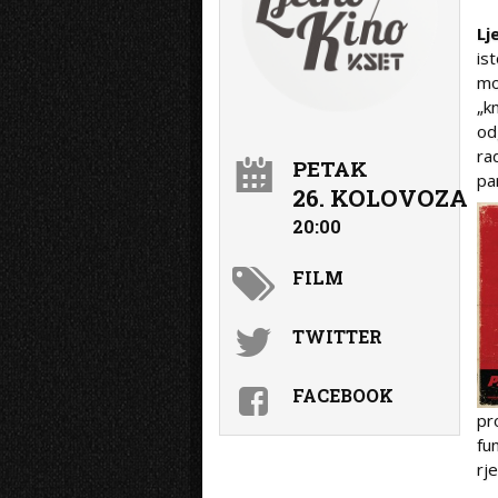
Lj
is
mo
„k
od
ra
PETAK
pa
26. KOLOVOZA
20:00
FILM
TWITTER
FACEBOOK
pr
fu
rj