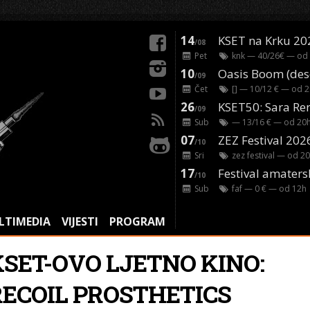
14
KSET na Krku 20
/08
Pet
knk
— 40/26€ — od
10
/09
Čet
[]
— 10/12 € — od
2
26
/09
Sub
— 13/16 € — od
20
07
ZEZ Festival 202
/10
Sri
zez festival
— od
20
17
Festival amaters
/10
Sub
faf
— 0 € — od
12
h
LTIMEDIA
VIJESTI
PROGRAM
KSET-OVO LJETNO KINO:
RECOIL PROSTHETICS