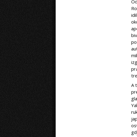
Od
Ro
id
ok
ap
bi
po
au
mi
iz
pr
tr
A 
pr
gl
Ya
ru
ja
os
gd