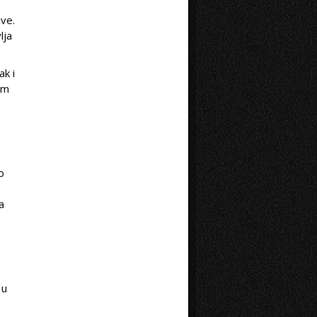
ave.
lja
ak i
om
o
i
ga
 u