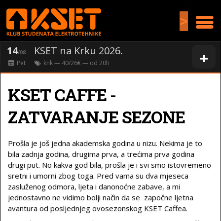
>
14
KSET na Krku 2026.
+
/08
Pet
knk
— 40/26€ — od
20
h
KSET CAFFE -
ZATVARANJE SEZONE
Prošla je još jedna akademska godina u nizu. Nekima je to
bila zadnja godina, drugima prva, a trećima prva godina
drugi put. No kakva god bila, prošla je i svi smo istovremeno
sretni i umorni zbog toga. Pred vama su dva mjeseca
zasluženog odmora, ljeta i danonoćne zabave, a mi
jednostavno ne vidimo bolji način da se započne ljetna
avantura od posljednjeg ovosezonskog KSET Caffea.