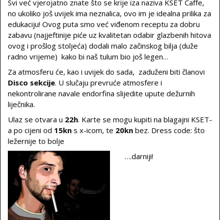
Svi već vjerojatno znate što se krije iza naziva KSET Caffe,
no ukoliko još uvijek ima neznalica, ovo im je idealna prilika za
edukaciju! Ovog puta smo već viđenom receptu za dobru
zabavu (najjeftinije piće uz kvalitetan odabir glazbenih hitova
ovog i prošlog stoljeća) dodali malo začinskog bilja (duže
radno vrijeme) kako bi naš tulum bio još legen…
Za atmosferu će, kao i uvijek do sada, zaduženi biti članovi
Disco sekcije
. U slučaju prevruće atmosfere i
nekontrolirane navale endorfina slijedite upute dežurnih
liječnika.
Ulaz se otvara u
22h
. Karte se mogu kupiti na blagajni KSET-
a po cijeni od
15kn
s x-icom, te
20kn
bez. Dress code: što
ležernije to bolje
….darniji!