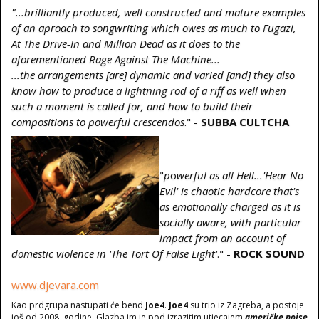
"...brilliantly produced, well constructed and mature examples
of an aproach to songwriting which owes as much to
Fugazi,
At The Drive-In and Million Dead as it does to the
aforementioned Rage Against The Machine...
...the arrangements [are] dynamic and varied [and] they also
know how to produce a lightning rod of a riff as well
when
such a moment is called for, and how to build their
compositions to powerful crescendos
." -
SUBBA CULTCHA
"
p
o
werful as all Hell...'Hear No
Evil' is chaotic hardcore that's
as emotionally charged as it is
socially aware,
with particular
impact from an account of
domestic violence in 'The Tort Of False Light'
." -
ROCK SOUND
www.djevara.com
Kao prdgrupa nastupati će bend
Joe4
.
Joe4
su trio iz Zagreba, a postoje
još od 2008. godine. Glazba im je pod izrazitim utjecajem
američke noise