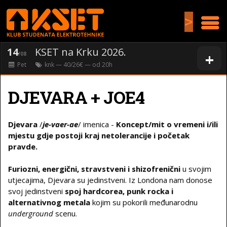
>
14
KSET na Krku 2026.
+
/08
Pet
knk
— 40/26€ — od
20
h
DJEVARA + JOE4
Djevara
/
je-vaer-ae
/ imenica -
Koncept/mit o vremeni i/ili
mjestu gdje postoji kraj netolerancije i početak
pravde.
Furiozni, energični, stravstveni i shizofrenični
u svojim
utjecajima, Djevara su jedinstveni. Iz Londona nam donose
svoj jedinstveni
spoj hardcorea, punk rocka i
alternativnog metala
kojim su pokorili međunarodnu
underground
scenu.