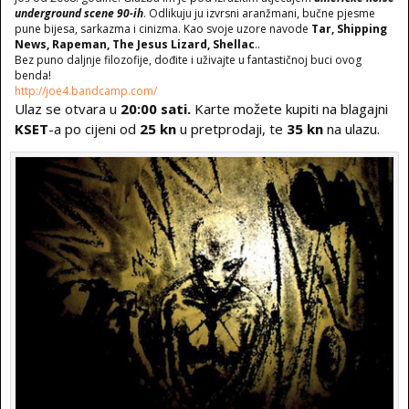
underground scene 90-ih
. Odlikuju ju izvrsni aranžmani, bučne pjesme
pune bijesa, sarkazma i cinizma. Kao svoje uzore navode
Tar, Shipping
News, Rapeman, The Jesus Lizard, Shellac
..
Bez puno daljnje filozofije, dođite i uživajte u fantastičnoj buci ovog
benda!
http://joe4.bandcamp.com/
Ulaz se otvara u
20:00 sati.
Karte možete kupiti na blagajni
KSET
-a po cijeni od
25 kn
u pretprodaji, te
35 kn
na ulazu.