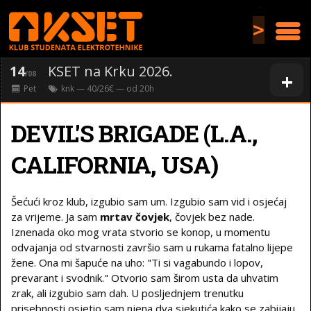
>
14
KSET na Krku 2026.
+
/08
Pet
knk
— 40/26€ — od
20
h
DEVIL'S BRIGADE (L.A.,
CALIFORNIA, USA)
Šećući kroz klub, izgubio sam um. Izgubio sam vid i osjećaj
za vrijeme. Ja sam
mrtav čovjek
, čovjek bez nade.
Iznenada oko mog vrata stvorio se konop, u momentu
odvajanja od stvarnosti završio sam u rukama fatalno lijepe
žene. Ona mi šapuće na uho: "Ti si vagabundo i lopov,
prevarant i svodnik." Otvorio sam širom usta da uhvatim
zrak, ali izgubio sam dah. U posljednjem trenutku
prisebnosti osjetio sam njena dva sjekutića kako se zabijaju