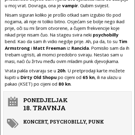
u moj vrat. Dovraga, ona je
vampir
. Gubim svijest.
Nisam siguran koliko je prošlo otkad sam izgubio tlo pod
nogama, ali nije ni toliko bitno. Osjećam se bolje nego ikad
prije, oči su mi širom otvorene, a čujem frekvencije koje
nikad prije nisam čuo. Na stageu svira neki
psychobilly
bend. Kao da sam ih vidio negdje prije. Ah, pa da, to su
Tim
Armstrong
i
Matt Freeman
iz
Rancida
. Pomislio sam da ih
trebam ugristi, ali momci predobro sviraju. Nestao sam u
masi, naći ću žrtvu među ovim mladim punk djevojkama.
Vrata pakla otvaraju se u
20h
. U pretprodaji karte možete
kupiti u
Dirty Old Shopu
po cijeni od
65 kn
, ili na ulazu u
pakao (KSET) po cijeni od
80 kn
.
PONEDJELJAK
18. TRAVNJA
KONCERT, PSYCHOBILLY, PUNK