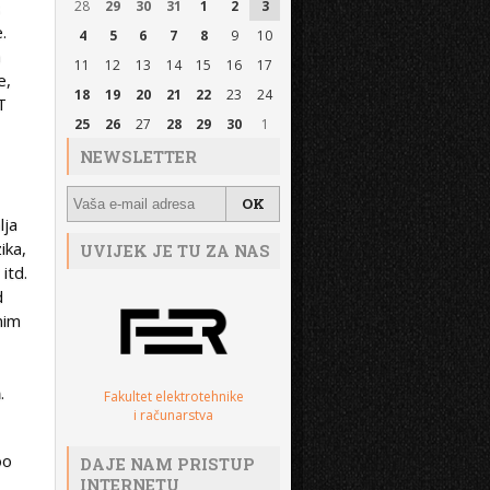
s
28
29
30
31
1
2
3
.
4
5
6
7
8
9
10
m
11
12
13
14
15
16
17
e,
18
19
20
21
22
23
24
T
25
26
27
28
29
30
1
NEWSLETTER
lja
ika,
UVIJEK JE TU ZA NAS
itd.
d
nim
n
.
Fakultet elektrotehnike
i računarstva
oo
DAJE NAM PRISTUP
INTERNETU