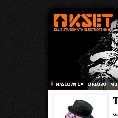
NASLOVNICA
O KLUBU
MU
>
Go