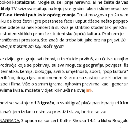
pokon kapitalizirati. Mogle su se i prije naravno, ali ne želite da va
ditelji TV kvizova ispituju na kojoj ste godini faksa i slične nebuloze
ET-ov timski pub kviz općeg znanja
Trust mozgova pruža va
iliku da kroz četiri igre postanete face i usput džabe nešto popijet
abe odete na neki koncert ili sl. Kviz je striktno studentski jer KSE
o studentski klub promiče studentsku (opću) kulturu. Problem je
raničenost prostora, što znači da treba biti jako brz na prijavi.
20
mova je maksimum koji može igrati
.
ve dvije igre igraju svi timovi, u treću ide prvih 6, a u četvrtu najbo
 Područja koja se pokrivaju su sva moguća: geografija, povijest, fiz
tematika, kemija, biologija, svih 8 umjetnosti, sport, "pop kultura" 
ecifično, druga igra pod imenom Ksetoteka sastoji se isključivo o
azbe i filma. Više o samim igrama, njihovim pravilima, kao i general
avilima kviza, možete vidjeti kliknuvši na ovaj
link
.
movi se sastoje od
3 igrača
, a svaki igrač plaća participaciju
10 k
današnjem izdanju osim za prestiž i slavu, borite se za:
 NAGRADA:
3 upada na koncert Kultur Shocka 14.4. u klubu Boogal