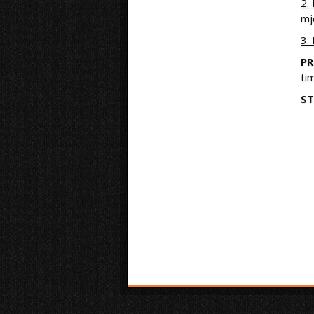
2.
mj
3.
PR
ti
ST