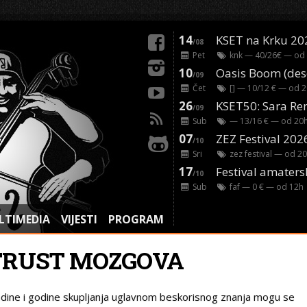
14
KSET na Krku 20
/08
Pet
knk
— 40/26€ — od
10
/09
Čet
[]
— 10/12 € — od
2
26
/09
Sub
— 13/16 € — od
20
07
ZEZ Festival 202
/10
Sri
zez festival
— od
20
17
Festival amaters
/10
Sub
faf
— 0 € — od
12
h
LTIMEDIA
VIJESTI
PROGRAM
TRUST MOZGOVA
dine i godine skupljanja uglavnom beskorisnog znanja mogu se