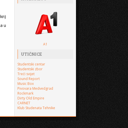
kn)
va u
A1
UTIČNICE
Studentski centar
Studentski zbor
Treći svijet
Sound Report
Music Box
Pivovara Medvedgrad
Rockmark
Dirty Old Empire
CARNET
Klub Studenata Tehnike