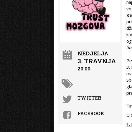
na
vo
KS
pr
dž
ka
og
ti
NEDJELJA
3. TRAVNJA
Pr
3.
20:00
ma
Sp
gl
pr
TWITTER
Ti
FACEBOOK
U 
1.