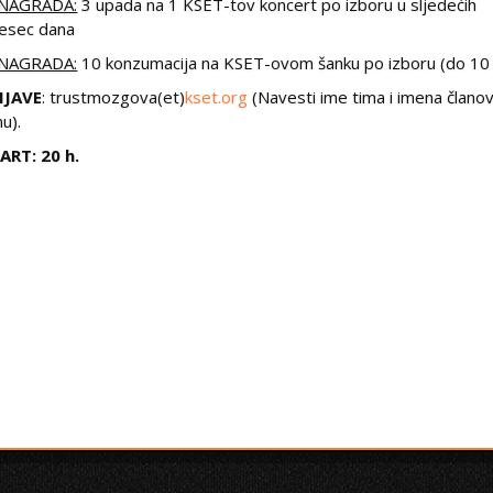
 NAGRADA:
3 upada na 1 KSET-tov koncert po izboru u sljedećih
esec dana
 NAGRADA:
10 konzumacija na KSET-ovom šanku po izboru (do 10 
IJAVE
: trustmozgova(et)
kset.org
(Navesti ime tima i imena člano
mu).
ART: 20 h.