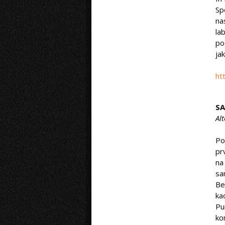
Sp
na
la
po
ja
ht
S
Al
Po
pr
na
sa
Be
ka
Pu
ko