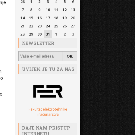
nje
28
1
2
3
4
5
6
7
8
9
10
11
12
13
14
15
16
17
18
19
20
21
22
23
24
25
26
27
28
29
30
31
1
2
3
NEWSLETTER
o
UVIJEK JE TU ZA NAS
m
mo
te
Fakultet elektrotehnike
i računarstva
DAJE NAM PRISTUP
INTERNETU