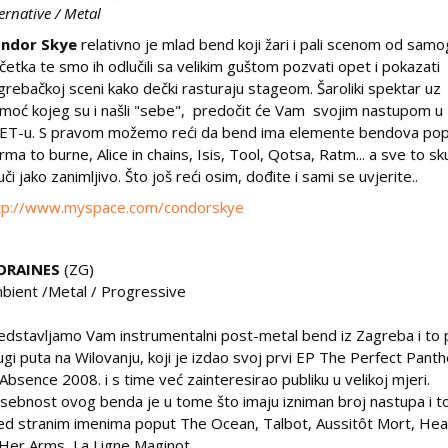
ternative / Metal
ndor Skye
relativno je mlad bend koji žari i pali scenom od samo
četka te smo ih odlučili sa velikim guštom pozvati opet i pokazati
grebačkoj sceni kako dečki rasturaju stageom. Šaroliki spektar uz
moć kojeg su i našli "sebe", predočit će Vam svojim nastupom u
ET-u. S pravom možemo reći da bend ima elemente bendova po
rma to burne, Alice in chains, Isis, Tool, Qotsa, Ratm... a sve to s
uči jako zanimljivo. Što još reći osim, dođite i sami se uvjerite..
tp://www.myspace.com/condorskye
ORAINES
(ZG)
bient /Metal / Progressive
edstavljamo Vam instrumentalni post-metal bend iz Zagreba i to
ugi puta na Wilovanju, koji je izdao svoj prvi EP The Perfect Pant
 Absence 2008. i s time već zainteresirao publiku u velikoj mjeri.
sebnost ovog benda je u tome što imaju izniman broj nastupa i t
ed stranim imenima poput The Ocean, Talbot, Aussitôt Mort, He
 Her Arms, La Ligne Maginot...