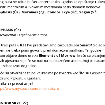
og puta ne toliko bučan koncert koliko ugodan za opuštanje i uživa
instrumentalnim a i vokalnim izvedbama naših domaćih bendova
phasis
(ČK),
Moraines
(Zg),
Condor Skye
(VŽ),
Sagan
(VŽ).
MPHASIS
(ČK)
perimental / Psychedelic / Rock
 treći puta u
KSET
-u predstavljamo čakovečki
post-metal
trojac 
jem ne treba puno govoriti pred domaćom publikom. Tri godine
kon objave demo uratka
Elements of Morrow
, kreću sa pisanje
vih pjesama koje će se naći na nadolazećem albumu koji bi, nada
, trebao izaći dogodine.
čki su otvarali nastupe velikanima post-rocka kao što su Caspian 
davno Pg.lostu u Ljubljani.
zika za prepuštanje!!
tp://www.myspace.com/emphasiscro
ONDOR SKYE
(VŽ)