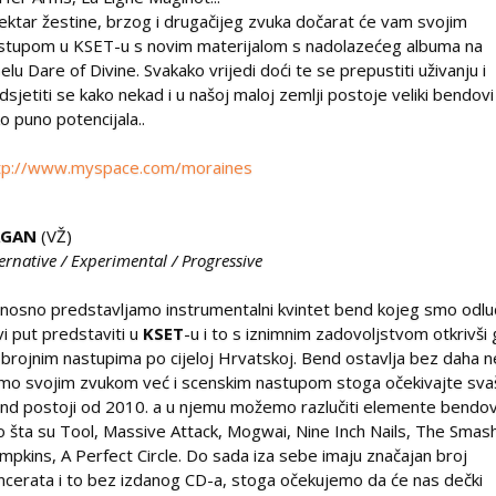
ektar žestine, brzog i drugačijeg zvuka dočarat će vam svojim
stupom u KSET-u s novim materijalom s nadolazećeg albuma na
belu Dare of Divine. Svakako vrijedi doći te se prepustiti uživanju i
dsjetiti se kako nekad i u našoj maloj zemlji postoje veliki bendovi
ko puno potencijala..
tp://www.myspace.com/moraines
AGAN
(VŽ)
ternative / Experimental / Progressive
nosno predstavljamo instrumentalni kvintet bend kojeg smo odluč
vi put predstaviti u
KSET
-u i to s iznimnim zadovoljstvom otkrivši 
 brojnim nastupima po cijeloj Hrvatskoj. Bend ostavlja bez daha n
mo svojim zvukom već i scenskim nastupom stoga očekivajte sva
nd postoji od 2010. a u njemu možemo razlučiti elemente bendo
o šta su Tool, Massive Attack, Mogwai, Nine Inch Nails, The Smas
mpkins, A Perfect Circle. Do sada iza sebe imaju značajan broj
ncerata i to bez izdanog CD-a, stoga očekujemo da će nas dečki