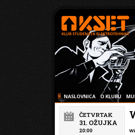
NASLOVNICA
O KLUBU
MU
>
ČETVRTAK
31. OŽUJKA
20:00
Wi