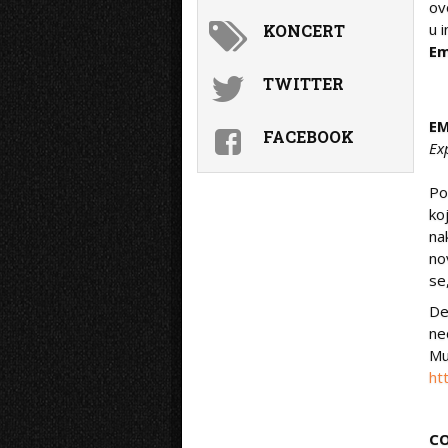
ov
u 
KONCERT
Em
TWITTER
E
FACEBOOK
Ex
Po
ko
na
no
se
De
ne
Mu
ht
C