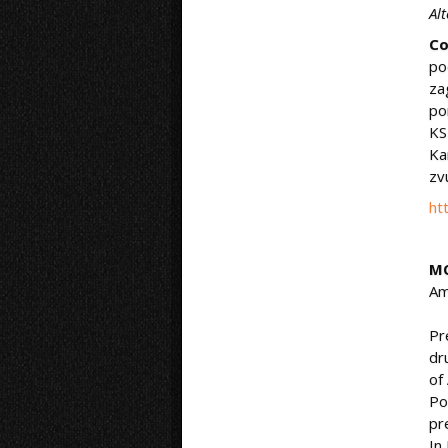
Al
Co
po
za
po
KS
Ka
zv
ht
M
Am
Pr
dr
of
Po
pr
In