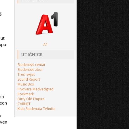
g
put
kupa
A1
UTIČNICE
Studentski centar
Studentski zbor
Treći svijet
Sound Report
Music Box
Pivovara Medvedgrad
Rockmark
 po
Dirty Old Empire
heon
CARNET
Klub Studenata Tehnike
o
aven