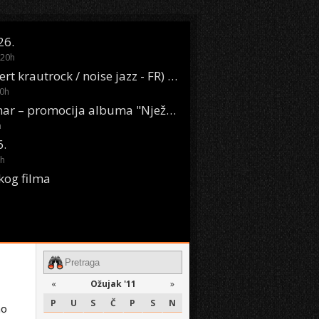
26.
20
h
Oasis Boom (desert krautrock / noise jazz - FR) @ KONTEJNER
0
h
KSET50: Sara Renar – promocija albuma "Nježne riječi" @ Močvara
h
6.
h
kog filma
«
Ožujak '11
»
P
U
S
Č
P
S
N
mo