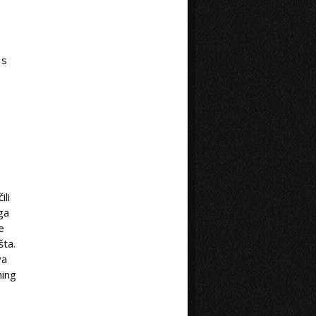
 s
ili
ga
e
šta.
va
hing