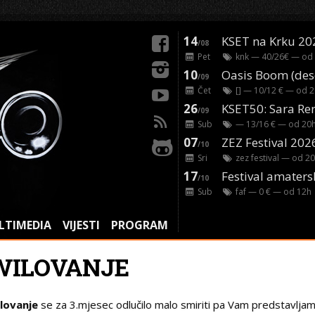
14
KSET na Krku 20
/08
Pet
knk
— 40/26€ — od
10
/09
Čet
[]
— 10/12 € — od
2
26
/09
Sub
— 13/16 € — od
20
07
ZEZ Festival 202
/10
Sri
zez festival
— od
20
17
Festival amaters
/10
Sub
faf
— 0 € — od
12
h
LTIMEDIA
VIJESTI
PROGRAM
WILOVANJE
lovanje
se za 3.mjesec odlučilo malo smiriti pa Vam predstavlja