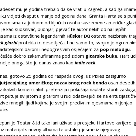
adeset mu je godina trebalo da se vrati u Zagreb, a sad ga imam
iliku vidjeti dvaput u manje od godinu dana. Granta Harta se s pun
avom smatra jednom od ključnih osoba suvremene američke glaz
r je kao suosnivač, bubnjar, pjevač te autor nekih od najljepših
esama iz ostavštine legendarnih
Hüsker Dü
ostavio neizbrisiv tra
ck glazbi
protekla tri desetljeća. I ne samo to, svojim je ogromni
ladateljskim darom i nepogrešivim osjećajem za
pop melodiju
,
jčešće dobro zakamufliranima pod zidom
gitarske buke
, Hart ud
melje onoga što je danas znano kao
indie rock
.
nas, gotovo 25 godina od raspada ovog, uz Pixies zasigurno
jutjecajnijeg američkog nezavisnog rock benda
osamdesetih
z ikakvih komercijalnih pretenzija i pokušaja naplate starih zasluga
rt putuje svijetom s gitarom u ruci odazivajući se na entuzijastičn
zive mnogih ljudi kojima je svojim predivnim pjesmama mijenjao
vote.
epuni je Teatar &td tako lani uživao u presjeku Hartove karijere, 
 uz materijal s novog albuma te ostale pjesme iz njegovog