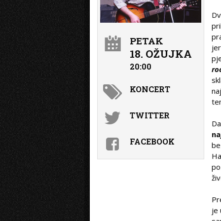
Dv
pr
pr
PETAK
je
18. OŽUJKA
pj
20:00
ro
sk
KONCERT
na
te
TWITTER
Da
na
FACEBOOK
be
Ha
po
ži
Pr
je