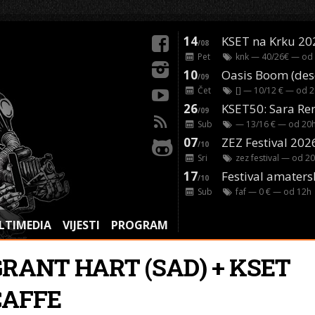
14
KSET na Krku 20
/08
Pet
knk
— 40/26€ — od
10
/09
Čet
[]
— 10/12 € — od
2
26
/09
Sub
— 13/16 € — od
20
07
ZEZ Festival 202
/10
Sri
zez festival
— od
20
17
Festival amaters
/10
Sub
faf
— 0 € — od
12
h
LTIMEDIA
VIJESTI
PROGRAM
GRANT HART (SAD) + KSET
CAFFE