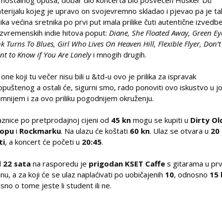
mostalnog opusa, dobar dio koncerta bio posvećen Hüsker Dü
terijalu kojeg je upravo on svojevremno skladao i pjevao pa je t
lika većina sretnika po prvi put imala prilike čuti autentične izvedb
zvremenskih indie hitova poput:
Diane, She Floated Away, Green Ey
nk Turns To Blues, Girl Who Lives On Heaven Hill, Flexible Flyer, Don’t
nt to Know if You Are Lonely
i mnogih drugih.
 one koji tu večer nisu bili u &td-u ovo je prilika za ispravak
opuštenog a ostali će, sigurni smo, rado ponoviti ovo iskustvo u j
timnijem i za ovo priliku pogodnijem okruženju.
aznice po pretprodajnoj cijeni od
45 kn
mogu se kupiti u
Dirty Ol
hopu
i
Rockmarku
. Na ulazu će koštati
60 kn
. Ulaz se otvara u
20
ti
, a koncert će početi u
20:45
.
d
22 sata
na rasporedu je
prigodan KSET Caffe
s gitarama u p
anu, a za koji će se ulaz naplaćivati po uobičajenih
10
, odnosno
15 
isno o tome jeste li student ili ne.