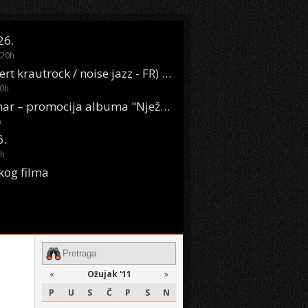
26.
20
h
Oasis Boom (desert krautrock / noise jazz - FR) @ KONTEJNER
0
h
KSET50: Sara Renar – promocija albuma "Nježne riječi" @ Močvara
h
6.
h
kog filma
«
Ožujak '11
»
P
U
S
Č
P
S
N