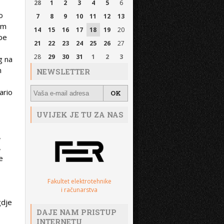
28
1
2
3
4
5
6
o
7
8
9
10
11
12
13
im
14
15
16
17
18
19
20
be
21
22
23
24
25
26
27
28
29
30
31
1
2
3
g na
m
NEWSLETTER
ario
UVIJEK JE TU ZA NAS
,
,
e
Fakultet elektrotehnike
i računarstva
gdje
DAJE NAM PRISTUP
INTERNETU