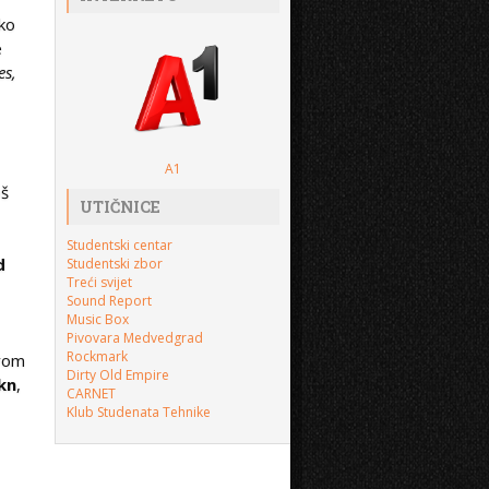
ako
e
es,
A1
oš
UTIČNICE
Studentski centar
d
Studentski zbor
Treći svijet
Sound Report
Music Box
Pivovara Medvedgrad
Rockmark
rvom
Dirty Old Empire
kn
,
CARNET
Klub Studenata Tehnike