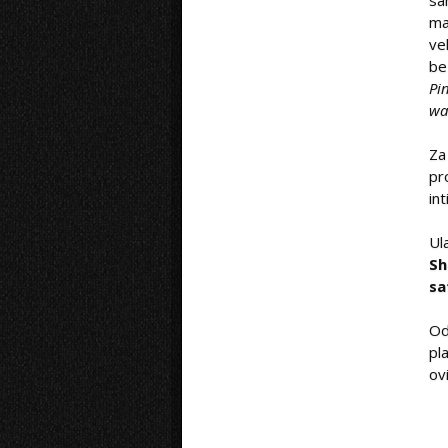
sa
ma
ve
be
Pi
wa
Za
pr
in
Ul
S
sa
O
pl
ov