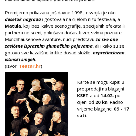
Premijerno prikazana još davne 1998., osvojila je oko
desetak nagrada
i gostovala na cijelom nizu festivala, a
Matula
, koji bez ikakve scenografije, specijalnih efekata ili
partnera ne sceni, pokušava dočarati već svima poznate
Munchhausenove avanture, nudi predstavu
za sve one
zasićene ispraznim glumačkim pojavama
, ali i kako su se i
gotovo sve kazališne kritike dosad složile,
nepretinciozan
,
istinski smijeh
.
(izvor:
Teatar.hr
)
Karte se mogu kupiti u
pretprodaji na blagajni
KSET
-a od
14.02.
po
cijeni od
20 kn
. Radno
vrijeme blagajne:
09 - 17
sati
.