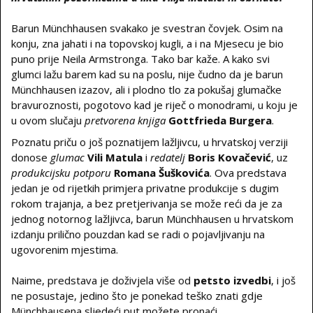
Barun Münchhausen svakako je svestran čovjek. Osim na
konju, zna jahati i na topovskoj kugli, a i na Mjesecu je bio
puno prije Neila Armstronga. Tako bar kaže. A kako svi
glumci lažu barem kad su na poslu, nije čudno da je barun
Münchhausen izazov, ali i plodno tlo za pokušaj glumačke
bravuroznosti, pogotovo kad je riječ o monodrami, u koju je
u ovom slučaju
pretvorena knjiga
Gottfrieda Burgera
.
Poznatu priču o još poznatijem lažljivcu, u hrvatskoj verziji
donose
glumac
Vili Matula
i
redatelj
Boris Kovačević
, uz
produkcijsku potporu
Romana Šuškovića
. Ova predstava
jedan je od rijetkih primjera privatne produkcije s dugim
rokom trajanja, a bez pretjerivanja se može reći da je za
jednog notornog lažljivca, barun Münchhausen u hrvatskom
izdanju prilično pouzdan kad se radi o pojavljivanju na
ugovorenim mjestima.
Naime, predstava je doživjela više od
petsto izvedbi
, i još
ne posustaje, jedino što je ponekad teško znati gdje
Münchhausena sljedeći put možete pronaći.