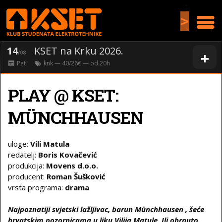
>
14
KSET na Krku 2026.
+
/08
Pet
knk
— 40/26€ — od
20
h
PLAY @ KSET:
MÜNCHHAUSEN
uloge:
Vili Matula
redatelj:
Boris Kovačević
produkcija:
Movens d.o.o.
producent:
Roman Šušković
vrsta programa:
drama
Najpoznatiji svjetski lažljivac, barun Münchhausen , šeće
hrvatskim pozornicama u liku Vilija Matule. Ili obrnuto.