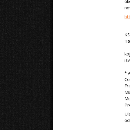
ok
no
ht
KS
T
ko
iz
* 
Co
Fr
Mi
Mo
Pr
Ul
od