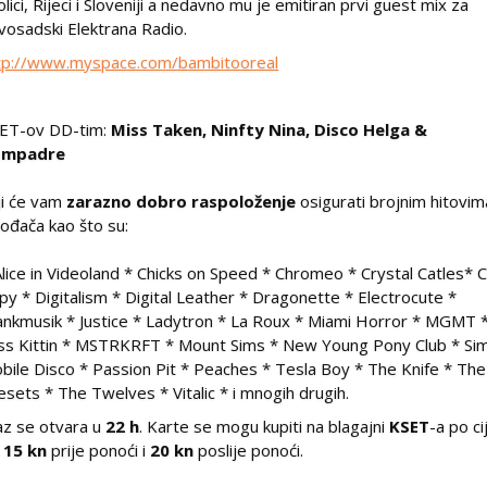
olici, Rijeci i Sloveniji a nedavno mu je emitiran prvi guest mix za
vosadski Elektrana Radio.
tp://www.myspace.com/bambitooreal
ET-ov DD-tim:
Miss Taken, Ninfty Nina, Disco Helga &
ompadre
ji će vam
zarazno dobro raspoloženje
osigurati brojnim hitovim
vođača kao što su:
Alice in Videoland * Chicks on Speed * Chromeo * Crystal Catles* 
py * Digitalism * Digital Leather * Dragonette * Electrocute *
ankmusik * Justice * Ladytron * La Roux * Miami Horror * MGMT 
ss Kittin * MSTRKRFT * Mount Sims * New Young Pony Club * Si
bile Disco * Passion Pit * Peaches * Tesla Boy * The Knife * The
esets * The Twelves * Vitalic * i mnogih drugih.
az se otvara u
22 h
. Karte se mogu kupiti na blagajni
KSET
-a po ci
15 kn
prije ponoći i
20 kn
poslije ponoći.