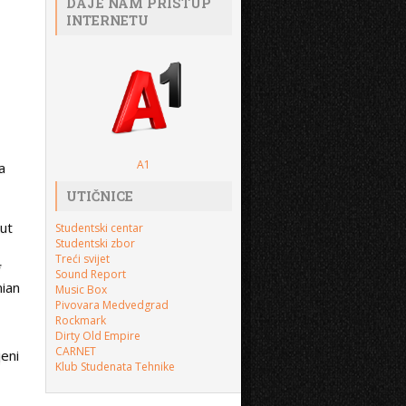
DAJE NAM PRISTUP
INTERNETU
A1
a
UTIČNICE
Cut
Studentski centar
Studentski zbor
Treći svijet
*
Sound Report
mian
Music Box
Pivovara Medvedgrad
Rockmark
Dirty Old Empire
CARNET
jeni
Klub Studenata Tehnike