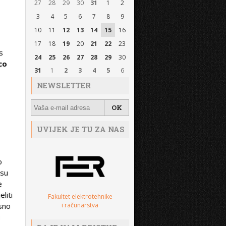
27
28
29
30
31
1
2
3
4
5
6
7
8
9
10
11
12
13
14
15
16
17
18
19
20
21
22
23
s
24
25
26
27
28
29
30
co
31
1
2
3
4
5
6
NEWSLETTER
UVIJEK JE TU ZA NAS
o
 su
e
liti
Fakultet elektrotehnike
i računarstva
sno
i