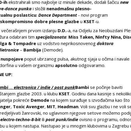
0-ih
ekstrahirali smo najbolje iz minule dekade, dodali šačicu
new
ve-dance punka
i složili
nenadmašnu plesno-
zualnu poslasticu
:
Dance Department
- novi program
skompromisno dobre plesne glazbe
u
KSET
-u.
 večerašnjem prvom izdanju
D.D.
-a, na Odjelu za Neobuzdani Ple
žura odabrani tim
specijalizanata
:
Miss Taken, Ninfty Nina, Dis
lga & Tompadre
uz vodstvo neprikosnovenog
doktora
dietronice
–
Bambija
(Demode).
a
nuspojave
poput ubrzanog pulsa, akutnog sjaja u očima i navale
dorfina u vašem organizmu
apsolutno
odgovaramo.
NE
UP:
ambi
…
electronica / indie / post punk
Bambi
se počinje baviti
štanjem glazbe 2003. u klubu
KSET
. Godinu dana kasnije s nekolik
ijatelja pokreće
Demode
na kojem surađuje s izvođačima kao što
nger
,
Toxic Avenger
,
MIT
,
Headman
. Voli svu glazbu i ne voli s
redjeljivati žanrovski, no uglavnom njegove setove možemo podije
a
electro-techno-8-bit
ili
post punk/indie
ovisno o programu, odno
ubu u kojem nastupa. Nastupao je u mnogim klubovima u Zagrebu 