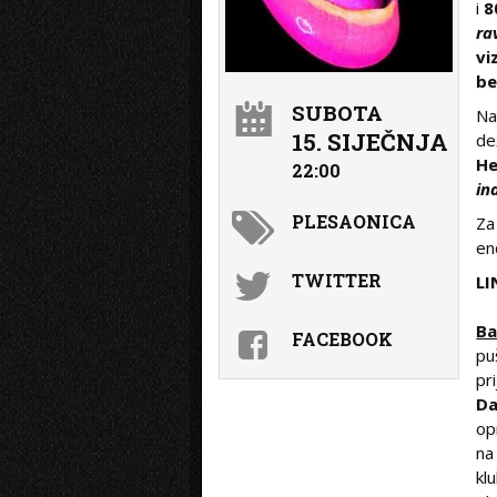
i
8
ra
vi
be
SUBOTA
Na
15. SIJEČNJA
de
He
22:00
in
PLESAONICA
Z
en
TWITTER
LI
B
FACEBOOK
pu
pr
Da
op
n
kl