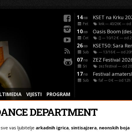
14
KSET na Krku 20
/08
Pet
knk
— 40/26€ — od
10
/09
Čet
[]
— 10/12 € — od
2
26
/09
Sub
— 13/16 € — od
20
07
ZEZ Festival 202
/10
Sri
zez festival
— od
20
17
Festival amaters
/10
Sub
faf
— 0 € — od
12
h
LTIMEDIA
VIJESTI
PROGRAM
DANCE DEPARTMENT
 sve vas ljubitelje
arkadnih igrica
,
sintisajzera
,
neonskih boja