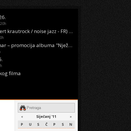
26.
20
h
Oasis Boom (desert krautrock / noise jazz - FR) @ KONTEJNER
0
h
KSET50: Sara Renar – promocija albuma "Nježne riječi" @ Močvara
h
6.
h
kog filma
«
Siječanj '11
»
P
U
S
Č
P
S
N