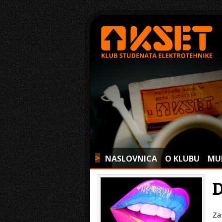
NASLOVNICA
O KLUBU
MU
>
Za